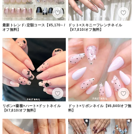
最新トレンド♪定額コース【¥5,170~ /
ドット×スキニーフレンチネイル
オフ無料】
【¥7,810/オフ無料】
リボン×薔薇×ハート×ドットネイル
ドット×リボンネイル【¥6,840/オフ無
【¥7,810/オフ無料】
料】