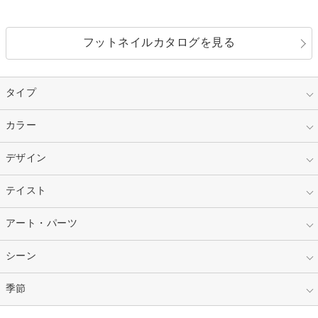
フットネイルカタログを見る
タイプ
指定なし
カラー
ジェル
スカルプ
マニキュア
指定なし
デザイン
ピンク
ネイルチップ
ベージュ
ホワイト
指定なし
テイスト
フレンチ
レッド
ブルー
その他フレンチ
マーブル
指定なし
アート・パーツ
ゴージャス
パープル
オレンジ
カラーグラデーション
ラメグラデーション
シンプル
ガーリー
指定なし
シーン
ストーン
イエロー
ゴールド
ハート
リボン
カジュアル
押し花
ホログラム
指定なし
季節
和装
シルバー
グリーン
レース
ドット
パール
メタルパーツ
オフィス
パーティ