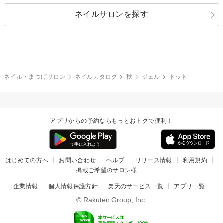
指定なし
春
ネイルサロンを探す
ブラック
ブラウン
ボーダー
アニマル
エアブラシ
3D
ブライダル
夏
秋
グレー
クリア
フラワー
プッチ
ネイルシール
その他(アート・パーツ)
冬
カラフル
ワンカラー
ピーコック
ネイル・まつげサロン
ネイルカタログ
秋
ジェル
ドット
タイダイ
ツイード
マット
手書き
アプリからの予約ならもっとおトクで便利！
チェック
その他(デザイン)
はじめての方へ
お問い合わせ
ヘルプ
リリース情報
利用規約
掲載ご希望のサロン様
企業情報
個人情報保護方針
楽天のサービス一覧
アプリ一覧
© Rakuten Group, Inc.