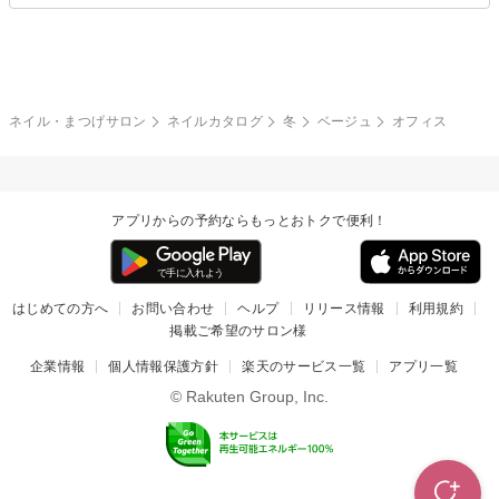
夏
秋
グレー
クリア
フラワー
プッチ
ネイルシール
その他(アート・パーツ)
冬
カラフル
ワンカラー
ピーコック
ネイル・まつげサロン
ネイルカタログ
冬
ベージュ
オフィス
タイダイ
ツイード
マット
手書き
アプリからの予約ならもっとおトクで便利！
チェック
その他(デザイン)
はじめての方へ
お問い合わせ
ヘルプ
リリース情報
利用規約
掲載ご希望のサロン様
企業情報
個人情報保護方針
楽天のサービス一覧
アプリ一覧
© Rakuten Group, Inc.