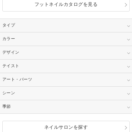
フットネイルカタログを見る
タイプ
指定なし
カラー
ジェル
スカルプ
マニキュア
指定なし
デザイン
ピンク
ネイルチップ
ベージュ
ホワイト
指定なし
テイスト
フレンチ
レッド
ブルー
その他フレンチ
マーブル
指定なし
アート・パーツ
ゴージャス
パープル
オレンジ
カラーグラデーション
ラメグラデーション
シンプル
ガーリー
指定なし
シーン
ストーン
イエロー
ゴールド
ハート
リボン
カジュアル
押し花
ホログラム
指定なし
季節
和装
シルバー
グリーン
レース
ドット
パール
メタルパーツ
オフィス
パーティ
指定なし
春
ネイルサロンを探す
ブラック
ブラウン
ボーダー
アニマル
エアブラシ
3D
ブライダル