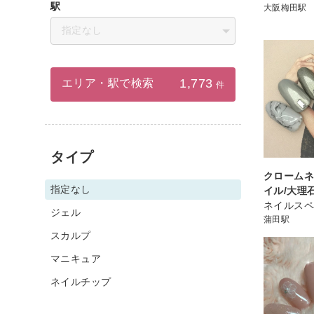
駅
大阪梅田駅
指定なし
1,773
エリア・駅で検索
件
タイプ
クロームネ
指定なし
イル/大理
ネイルスペ
ジェル
蒲田駅
スカルプ
マニキュア
ネイルチップ