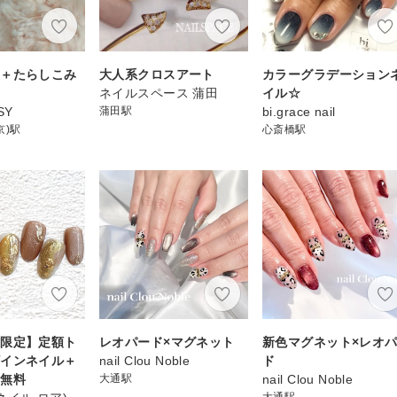
ー＋たらしこみ
大人系クロスアート
カラーグラデーション
ネイルスペース 蒲田
イル☆
SY
蒲田駅
bi.grace nail
京)駅
心斎橋駅
様限定】定額ト
レオパード×マグネット
新色マグネット×レオ
ザインネイル＋
nail Clou Noble
ド
代無料
大通駅
nail Clou Noble
大通駅