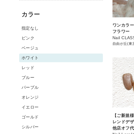
カラー
ワンカラ
指定なし
フラワー
Nail CLAS
ピンク
自由が丘(東
ベージュ
ホワイト
レッド
ブルー
パープル
オレンジ
イエロー
【ご新規
ゴールド
レンドデ
シルバー
他店オフ