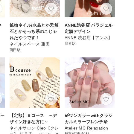
ネ
鉱物ネイル/水晶とか天然
ANNE渋谷店 パラジェル
石とかそっち系のこじゃ
定額デザイン
れたやつです！
ANNE 渋谷店【アンネ】
ネイルスペース 蒲田
渋谷駅
蒲田駅
パー
【定額】Ｂコース ～デ
🍃ワンカラーwithクラシ
ザイン好きな方に～
カルミラーフレンチ🍃
ネイルサロン Cleo【クレ
Atelier MC Relaxation
新富町(東京)駅