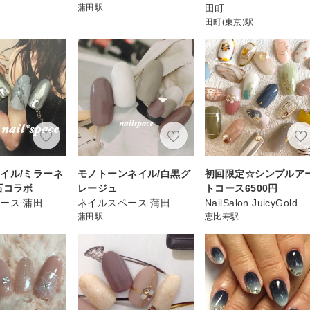
蒲田駅
田町
田町(東京)駅
イル/ミラーネ
モノトーンネイル/白黒グ
初回限定☆シンプルア
石コラボ
レージュ
トコース6500円
ース 蒲田
ネイルスペース 蒲田
NailSalon JuicyGold
蒲田駅
恵比寿駅