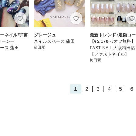
ーネイル/宇宙
グレージュ
最新トレンド♪定額コ
ペーシー
ネイルスペース 蒲田
【¥5,170~ /オフ無料】
ース 蒲田
蒲田駅
FAST NAIL 大阪梅田店
【ファストネイル】
梅田駅
1
2
3
4
5
6