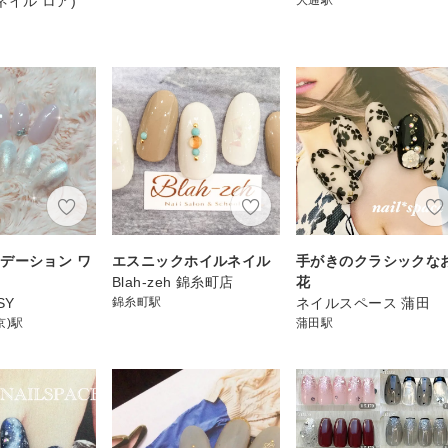
e(ネイル ロア)
デーション ワ
エスニックホイルネイル
手がきのクラシックな
Blah-zeh 錦糸町店
花
SY
錦糸町駅
ネイルスペース 蒲田
京)駅
蒲田駅