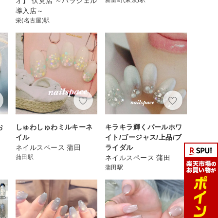
オ】 伏見店 ～パラジェル
導入店～
栄(名古屋)駅
お
しゅわしゅわミルキーネ
キラキラ輝くパールホワ
イル
イト/ゴージャス/上品/ブ
ネイルスペース 蒲田
ライダル
蒲田駅
ネイルスペース 蒲田
蒲田駅