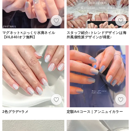
マグネット×ぷっくり水滴ネイル
スタッフ紹介♪トレンドデザインは海
【¥6,840/オフ無料】
外風個性派デザインが得意♪
2色グラデ×ラメ
定額Artコース｜アンニュイカラー