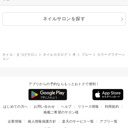
シルバー
グリーン
レース
ドット
パール
メタルパーツ
オフィス
パーティ
指定なし
春
ネイルサロンを探す
ブラック
ブラウン
ボーダー
アニマル
エアブラシ
3D
ブライダル
夏
秋
グレー
クリア
フラワー
プッチ
ネイルシール
その他(アート・パーツ)
冬
カラフル
ワンカラー
ピーコック
ネイル・まつげサロン
ネイルカタログ
冬
ブルー
カラーグラデーシ
タイダイ
ツイード
ョン
マット
手書き
チェック
その他(デザイン)
アプリからの予約ならもっとおトクで便利！
はじめての方へ
お問い合わせ
ヘルプ
リリース情報
利用規約
掲載ご希望のサロン様
企業情報
個人情報保護方針
楽天のサービス一覧
アプリ一覧