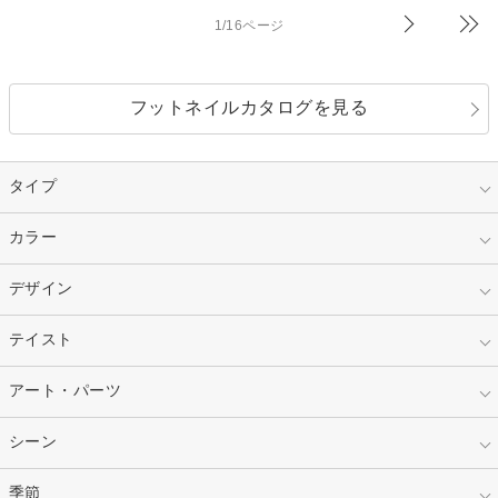
1/16ページ
フットネイルカタログを見る
タイプ
指定なし
カラー
ジェル
スカルプ
マニキュア
指定なし
デザイン
ピンク
ネイルチップ
ベージュ
ホワイト
指定なし
テイスト
フレンチ
レッド
ブルー
その他フレンチ
マーブル
指定なし
アート・パーツ
ゴージャス
パープル
オレンジ
カラーグラデーション
ラメグラデーション
シンプル
ガーリー
指定なし
シーン
ストーン
イエロー
ゴールド
ハート
リボン
カジュアル
押し花
ホログラム
指定なし
季節
和装