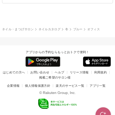
ブライダル
夏
秋
グレー
クリア
フラワー
プッチ
ネイルシール
その他(アート・パーツ)
冬
カラフル
ワンカラー
ピーコック
ネイル・まつげサロン
ネイルカタログ
冬
ブルー
オフィス
タイダイ
ツイード
マット
手書き
アプリからの予約ならもっとおトクで便利！
チェック
その他(デザイン)
はじめての方へ
お問い合わせ
ヘルプ
リリース情報
利用規約
掲載ご希望のサロン様
企業情報
個人情報保護方針
楽天のサービス一覧
アプリ一覧
© Rakuten Group, Inc.