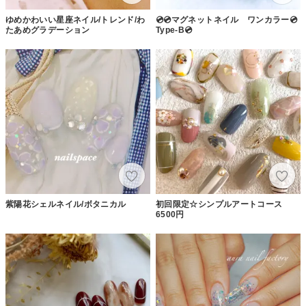
ゆめかわいい星座ネイル/トレンド/わ
💿💿マグネットネイル ワンカラー💿
たあめグラデーション
Type-B💿
紫陽花シェルネイル/ボタニカル
初回限定☆シンプルアートコース
6500円