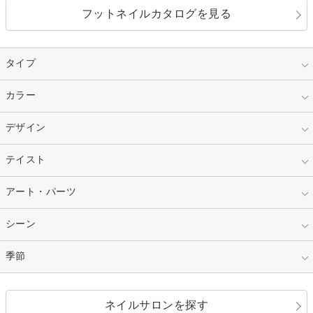
フットネイルカタログを見る
タイプ
指定なし
カラー
ジェル
スカルプ
マニキュア
指定なし
デザイン
ピンク
ネイルチップ
ベージュ
ホワイト
指定なし
テイスト
フレンチ
レッド
ブルー
その他フレンチ
マーブル
指定なし
アート・パーツ
ゴージャス
パープル
オレンジ
カラーグラデーション
ラメグラデーション
シンプル
ガーリー
指定なし
シーン
ストーン
イエロー
ゴールド
ハート
リボン
カジュアル
押し花
ホログラム
指定なし
季節
和装
シルバー
グリーン
レース
ドット
パール
メタルパーツ
オフィス
パーティ
指定なし
春
ネイルサロンを探す
ブラック
ブラウン
ボーダー
アニマル
エアブラシ
3D