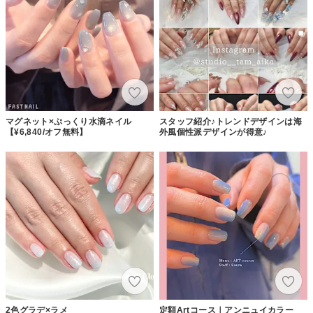
マグネット×ぷっくり水滴ネイル
スタッフ紹介♪トレンドデザインは海
【¥6,840/オフ無料】
外風個性派デザインが得意♪
2色グラデ×ラメ
定額Artコース｜アンニュイカラー