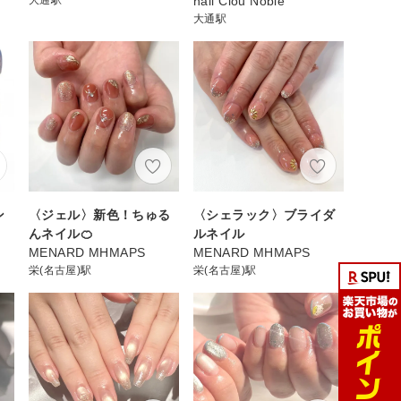
nail Clou Noble
大通駅
ン
〈ジェル〉新色！ちゅる
〈シェラック〉ブライダ
んネイル🍊
ルネイル
MENARD MHMAPS
MENARD MHMAPS
栄(名古屋)駅
栄(名古屋)駅