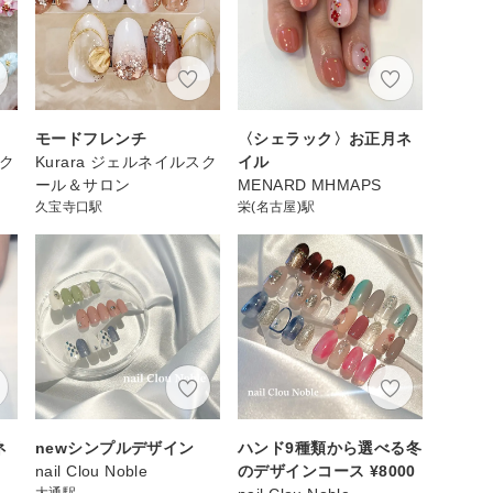
モードフレンチ
〈シェラック〉お正月ネ
スク
Kurara ジェルネイルスク
イル
ール＆サロン
MENARD MHMAPS
久宝寺口駅
栄(名古屋)駅
ネ
newシンプルデザイン
ハンド9種類から選べる冬
nail Clou Noble
のデザインコース ¥8000
大通駅