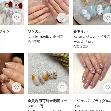
ザイン
ワンカラー
春ネイル
jam by neolive 高円寺
Kurara ジェルネイル
駅
高円寺駅
ール＆サロン
久宝寺口駅
全員利用可能☆定額コー
〈ジェル〉ブライダル
ス6900円
イル