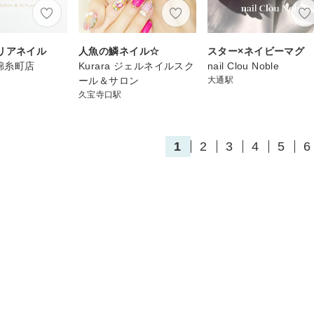
リアネイル
人魚の鱗ネイル☆
スター×ネイビーマグ
h 錦糸町店
Kurara ジェルネイルスク
nail Clou Noble
ール＆サロン
大通駅
久宝寺口駅
1
2
3
4
5
6