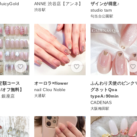
JuicyGold
ANNE 渋谷店【アンネ】
ザインが得意♪
渋谷駅
studio tam
勾当台公園駅
定額コース
オーロラ×flower
ふんわり天使のピンク
~ /オフ無料】
nail Clou Noble
グネットQoa
IL 銀座店
大通駅
typeA♪90min
CADENAS
大阪梅田駅