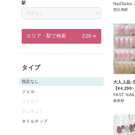
駅
NailSalon 
恵比寿駅
指定なし
220
エリア・駅で検索
件
タイプ
指定なし
大人上品♪
【¥4,290
ジェル
FAST NA
銀座駅
スカルプ
マニキュア
ネイルチップ