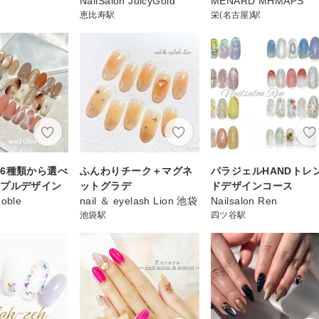
NailSalon JuicyGold
MENARD MHMAPS
恵比寿駅
栄(名古屋)駅
6種類から選べ
ふんわりチーク＋マグネ
パラジェルHANDトレ
ンプルデザイン
ットグラデ
ドデザインコース
Noble
nail ＆ eyelash Lion 池袋
Nailsalon Ren
池袋駅
四ツ谷駅