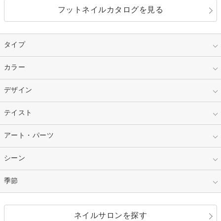
フットネイルカタログを見る
タイプ
指定なし
カラー
ジェル
スカルプ
マニキュア
指定なし
デザイン
ピンク
ネイルチップ
ベージュ
ホワイト
指定なし
テイスト
フレンチ
レッド
ブルー
その他フレンチ
マーブル
指定なし
アート・パーツ
ゴージャス
パープル
オレンジ
カラーグラデーション
ラメグラデーション
シンプル
ガーリー
指定なし
シーン
ストーン
イエロー
ゴールド
ハート
リボン
カジュアル
押し花
ホログラム
指定なし
季節
和装
シルバー
グリーン
レース
ドット
パール
メタルパーツ
オフィス
パーティ
指定なし
春
ネイルサロンを探す
ブラック
ブラウン
ボーダー
アニマル
エアブラシ
3D