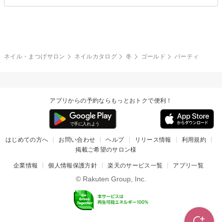
ブライダル
夏
秋
グレー
クリア
フラワー
プッチ
ネイルシール
その他(アート・パーツ)
冬
カラフル
ワンカラー
ピーコック
ネイル・まつげサロン
ネイルカタログ
冬
ゴールド
パーティ
タイダイ
ツイード
マット
手書き
アプリからの予約ならもっとおトクで便利！
チェック
その他(デザイン)
はじめての方へ
お問い合わせ
ヘルプ
リリース情報
利用規約
掲載ご希望のサロン様
企業情報
個人情報保護方針
楽天のサービス一覧
アプリ一覧
© Rakuten Group, Inc.