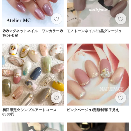
💿💿マグネットネイル ワンカラー💿
モノトーンネイル/白黒グレージュ
Type-B💿
初回限定☆シンプルアートコース
ピンクベージュ/定額制/派手見え
6500円