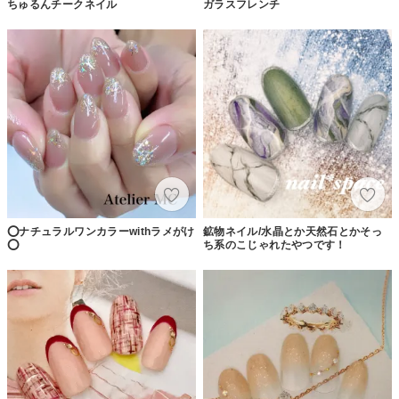
ちゅるんチークネイル
ガラスフレンチ
⭕️ナチュラルワンカラーwithラメがけ
鉱物ネイル/水晶とか天然石とかそっ
⭕️
ち系のこじゃれたやつです！