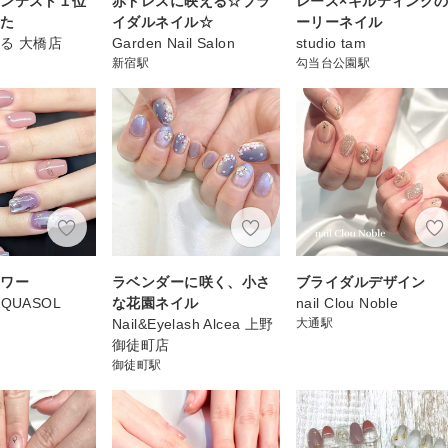
コンテスト１位
赤ドレスに映える☆ブラ
レース×キルティング
した
イダルネイル☆
ーリーネイル
る 大橋店
Garden Nail Salon
studio tam
新宿駅
勾当台公園駅
ラワー
ラベンダーに咲く、小さ
ブライダルデザイン
 AQUASOL
な花園ネイル
nail Clou Noble
Nail&Eyelash Alcea 上野
大通駅
御徒町店
御徒町駅