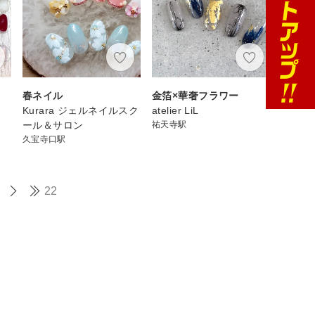
春ネイル
金箔×華奢フラワー
Kurara ジェルネイルスク
atelier LiL
ール＆サロン
祐天寺駅
久宝寺口駅
22