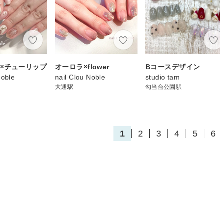
×チューリップ
オーロラ×flower
Bコースデザイン
Noble
nail Clou Noble
studio tam
大通駅
勾当台公園駅
1
2
3
4
5
6