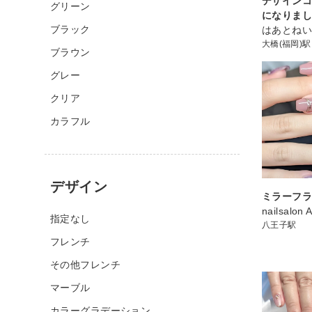
デザイン
グリーン
になりま
ブラック
はあとねい
大橋(福岡)駅
ブラウン
グレー
クリア
カラフル
デザイン
ミラーフ
nailsalon
指定なし
八王子駅
フレンチ
その他フレンチ
マーブル
カラーグラデーション