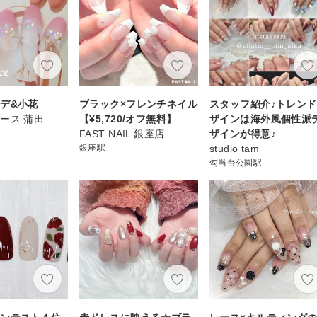
デ&小花
ブラック×フレンチネイル
スタッフ紹介♪トレン
ース 蒲田
【¥5,720/オフ無料】
ザインは海外風個性派
FAST NAIL 銀座店
ザインが得意♪
銀座駅
studio tam
勾当台公園駅