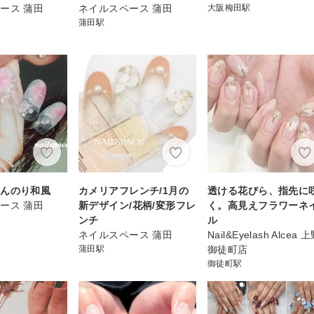
ース 蒲田
ネイルスペース 蒲田
大阪梅田駅
蒲田駅
ほんのり和風
カメリアフレンチ/1月の
透ける花びら、指先に
ース 蒲田
新デザイン/花柄/変形フレ
く。高見えフラワーネ
ンチ
ル
ネイルスペース 蒲田
Nail&Eyelash Alcea 
蒲田駅
御徒町店
御徒町駅