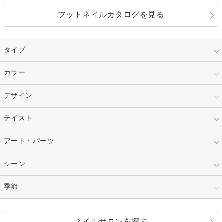
フットネイルカタログを見る
タイプ
指定なし
カラー
ジェル
スカルプ
マニキュア
指定なし
デザイン
ピンク
ネイルチップ
ベージュ
ホワイト
指定なし
テイスト
フレンチ
レッド
ブルー
その他フレンチ
マーブル
指定なし
アート・パーツ
ゴージャス
パープル
オレンジ
カラーグラデーション
ラメグラデーション
シンプル
ガーリー
指定なし
シーン
ストーン
イエロー
ゴールド
ハート
リボン
カジュアル
押し花
ホログラム
指定なし
季節
和装
シルバー
グリーン
レース
ドット
パール
メタルパーツ
オフィス
パーティ
指定なし
春
ネイルサロンを探す