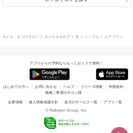
ブラック
ブラウン
ボーダー
アニマル
エアブラシ
3D
ブライダル
夏
秋
グレー
クリア
フラワー
プッチ
ネイルシール
その他(アート・パーツ)
冬
カラフル
ワンカラー
ピーコック
ネイル・まつげサロン
ネイルカタログ
冬
シンプル
エアブラシ
タイダイ
ツイード
マット
手書き
アプリからの予約ならもっとおトクで便利！
チェック
その他(デザイン)
はじめての方へ
お問い合わせ
ヘルプ
リリース情報
利用規約
掲載ご希望のサロン様
企業情報
個人情報保護方針
楽天のサービス一覧
アプリ一覧
© Rakuten Group, Inc.