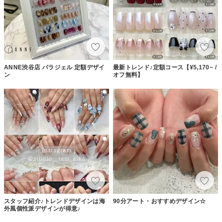
ANNE渋谷店 パラジェル 定額デザイ
最新トレンド♪定額コース【¥5,170~ /
ン
オフ無料】
スタッフ紹介♪トレンドデザインは海
90分アート・おすすめデザイン☆
外風個性派デザインが得意♪