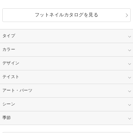
フットネイルカタログを見る
タイプ
指定なし
カラー
ジェル
スカルプ
マニキュア
指定なし
デザイン
ピンク
ネイルチップ
ベージュ
ホワイト
指定なし
テイスト
フレンチ
レッド
ブルー
その他フレンチ
マーブル
指定なし
アート・パーツ
ゴージャス
パープル
オレンジ
カラーグラデーション
ラメグラデーション
シンプル
ガーリー
指定なし
シーン
ストーン
イエロー
ゴールド
ハート
リボン
カジュアル
押し花
ホログラム
指定なし
季節
和装
シルバー
グリーン
レース
ドット
パール
メタルパーツ
オフィス
パーティ
指定なし
春