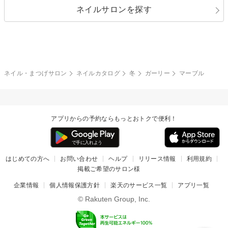
ネイルサロンを探す
ブラック
ブラウン
ボーダー
アニマル
エアブラシ
3D
ブライダル
夏
秋
グレー
クリア
フラワー
プッチ
ネイルシール
その他(アート・パーツ)
冬
カラフル
ワンカラー
ピーコック
ネイル・まつげサロン
ネイルカタログ
冬
ガーリー
マーブル
タイダイ
ツイード
マット
手書き
アプリからの予約ならもっとおトクで便利！
チェック
その他(デザイン)
はじめての方へ
お問い合わせ
ヘルプ
リリース情報
利用規約
掲載ご希望のサロン様
企業情報
個人情報保護方針
楽天のサービス一覧
アプリ一覧
© Rakuten Group, Inc.