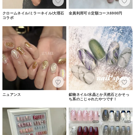
クロームネイル/ミラーネイル/大理石
全員利用可☆定額コース6900円
コラボ
ニュアンス
鉱物ネイル/水晶とか天然石とかそっ
ち系のこじゃれたやつです！