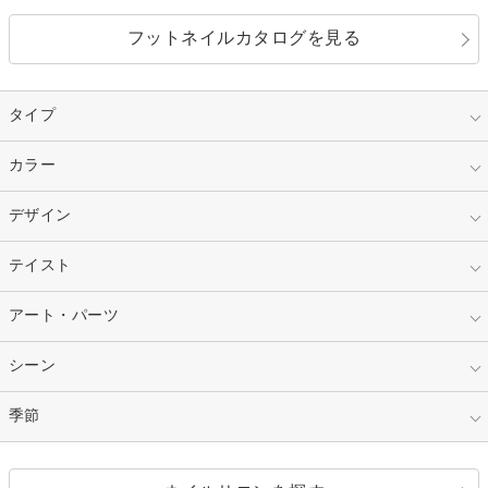
フットネイルカタログを見る
タイプ
指定なし
カラー
ジェル
スカルプ
マニキュア
指定なし
デザイン
ピンク
ネイルチップ
ベージュ
ホワイト
指定なし
テイスト
フレンチ
レッド
ブルー
その他フレンチ
マーブル
指定なし
アート・パーツ
ゴージャス
パープル
オレンジ
カラーグラデーション
ラメグラデーション
シンプル
ガーリー
指定なし
シーン
ストーン
イエロー
ゴールド
ハート
リボン
カジュアル
押し花
ホログラム
指定なし
季節
和装
シルバー
グリーン
レース
ドット
パール
メタルパーツ
オフィス
パーティ
指定なし
春