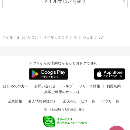
ネイルサロンを探す
ブラック
ブラウン
ボーダー
アニマル
エアブラシ
3D
ブライダル
夏
秋
グレー
クリア
フラワー
プッチ
ネイルシール
その他(アート・パーツ)
冬
カラフル
ワンカラー
ピーコック
ネイル・まつげサロン
ネイルカタログ
冬
ジェル
3D
タイダイ
ツイード
マット
手書き
アプリからの予約ならもっとおトクで便利！
チェック
その他(デザイン)
はじめての方へ
お問い合わせ
ヘルプ
リリース情報
利用規約
掲載ご希望のサロン様
企業情報
個人情報保護方針
楽天のサービス一覧
アプリ一覧
© Rakuten Group, Inc.