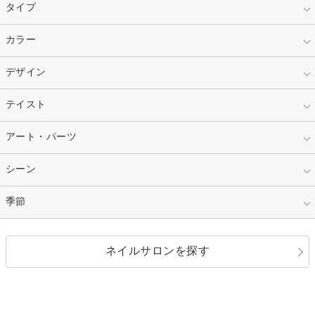
タイプ
指定なし
カラー
ジェル
スカルプ
マニキュア
指定なし
デザイン
ピンク
ネイルチップ
ベージュ
ホワイト
指定なし
テイスト
フレンチ
レッド
ブルー
その他フレンチ
マーブル
指定なし
アート・パーツ
ゴージャス
パープル
オレンジ
カラーグラデーション
ラメグラデーション
シンプル
ガーリー
指定なし
シーン
ストーン
イエロー
ゴールド
ハート
リボン
カジュアル
押し花
ホログラム
指定なし
季節
和装
シルバー
グリーン
レース
ドット
パール
メタルパーツ
オフィス
パーティ
指定なし
春
ネイルサロンを探す
ブラック
ブラウン
ボーダー
アニマル
エアブラシ
3D
ブライダル
夏
秋
グレー
クリア
フラワー
プッチ
ネイルシール
その他(アート・パーツ)
冬
カラフル
ワンカラー
ピーコック