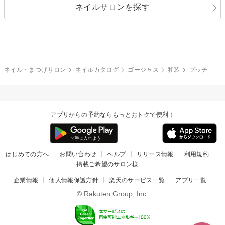
ネイルサロンを探す
ブラック
ブラウン
ボーダー
アニマル
エアブラシ
3D
ブライダル
夏
秋
グレー
クリア
フラワー
プッチ
ネイルシール
その他(アート・パーツ)
冬
カラフル
ワンカラー
ピーコック
ネイル・まつげサロン
ネイルカタログ
ゴージャス
和装
プッチ
タイダイ
ツイード
マット
手書き
アプリからの予約ならもっとおトクで便利！
チェック
その他(デザイン)
はじめての方へ
お問い合わせ
ヘルプ
リリース情報
利用規約
掲載ご希望のサロン様
企業情報
個人情報保護方針
楽天のサービス一覧
アプリ一覧
© Rakuten Group, Inc.