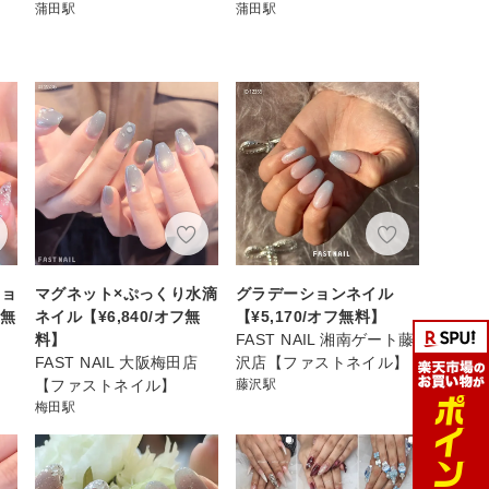
蒲田駅
蒲田駅
ショ
マグネット×ぷっくり水滴
グラデーションネイル
フ無
ネイル【¥6,840/オフ無
【¥5,170/オフ無料】
料】
FAST NAIL 湘南ゲート藤
FAST NAIL 大阪梅田店
沢店【ファストネイル】
【ファストネイル】
藤沢駅
梅田駅