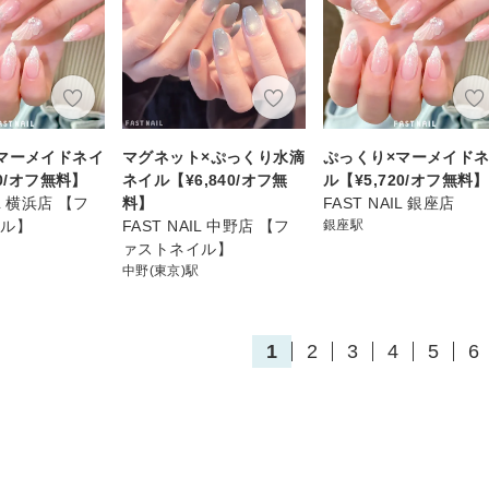
マーメイドネイ
マグネット×ぷっくり水滴
ぷっくり×マーメイド
20/オフ無料】
ネイル【¥6,840/オフ無
ル【¥5,720/オフ無料】
IL 横浜店 【フ
料】
FAST NAIL 銀座店
イル】
FAST NAIL 中野店 【フ
銀座駅
ァストネイル】
中野(東京)駅
1
2
3
4
5
6