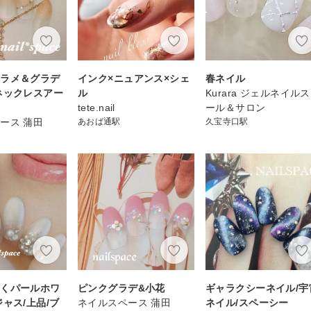
ンラメ＆グラデ
インク×ニュアンス×シェ
春ネイル
ネックレスアー
ル
Kurara ジェルネイル
tete.nail
ール＆サロン
ース 蒲田
あおば通駅
久宝寺口駅
輝くパールホワ
ピンクグラデ&小花
ギャラクシーネイル/宇
ジャス/上品/ブ
ネイルスペース 蒲田
ネイル/スペーシー