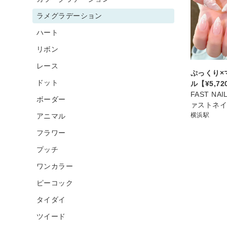
ラメグラデーション
ハート
リボン
レース
ぷっくり×
ドット
ル【¥5,7
FAST NA
ボーダー
ァストネ
横浜駅
アニマル
フラワー
プッチ
ワンカラー
ピーコック
タイダイ
ツイード