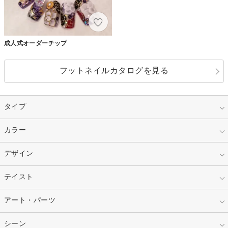
成人式オーダーチップ
フットネイルカタログを見る
タイプ
指定なし
カラー
ジェル
スカルプ
マニキュア
指定なし
デザイン
ピンク
ネイルチップ
ベージュ
ホワイト
指定なし
テイスト
フレンチ
レッド
ブルー
その他フレンチ
マーブル
指定なし
アート・パーツ
ゴージャス
パープル
オレンジ
カラーグラデーション
ラメグラデーション
シンプル
ガーリー
指定なし
シーン
ストーン