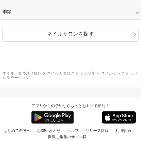
イエロー
ゴールド
ハート
リボン
カジュアル
押し花
ホログラム
指定なし
季節
和装
シルバー
グリーン
レース
ドット
パール
メタルパーツ
オフィス
パーティ
指定なし
春
ネイルサロンを探す
ブラック
ブラウン
ボーダー
アニマル
エアブラシ
3D
ブライダル
夏
秋
グレー
クリア
フラワー
プッチ
ネイルシール
その他(アート・パーツ)
冬
カラフル
ワンカラー
ピーコック
ネイル・まつげサロン
ネイルカタログ
シンプル
ネイルチップ
ラメ
タイダイ
ツイード
グラデーション
マット
手書き
チェック
その他(デザイン)
アプリからの予約ならもっとおトクで便利！
はじめての方へ
お問い合わせ
ヘルプ
リリース情報
利用規約
掲載ご希望のサロン様