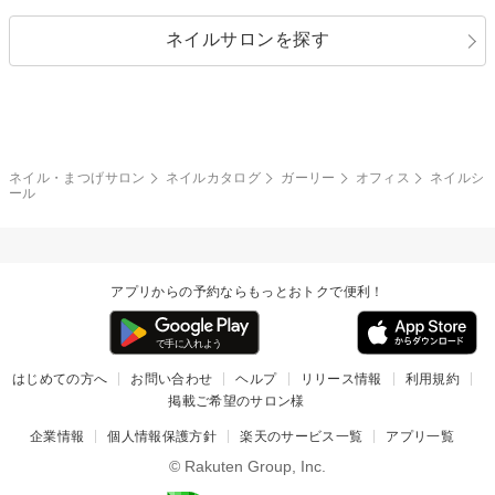
パール
メタルパーツ
オフィス
パーティ
指定なし
春
ネイルサロンを探す
ブラック
ブラウン
ボーダー
アニマル
エアブラシ
3D
ブライダル
夏
秋
グレー
クリア
フラワー
プッチ
ネイルシール
その他(アート・パーツ)
冬
カラフル
ワンカラー
ピーコック
ネイル・まつげサロン
ネイルカタログ
ガーリー
オフィス
ネイルシ
タイダイ
ツイード
ール
マット
手書き
チェック
その他(デザイン)
アプリからの予約ならもっとおトクで便利！
はじめての方へ
お問い合わせ
ヘルプ
リリース情報
利用規約
掲載ご希望のサロン様
企業情報
個人情報保護方針
楽天のサービス一覧
アプリ一覧
© Rakuten Group, Inc.