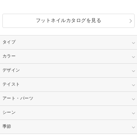
フットネイルカタログを見る
タイプ
指定なし
カラー
ジェル
スカルプ
マニキュア
指定なし
デザイン
ピンク
ネイルチップ
ベージュ
ホワイト
指定なし
テイスト
フレンチ
レッド
ブルー
その他フレンチ
マーブル
指定なし
アート・パーツ
ゴージャス
パープル
オレンジ
カラーグラデーション
ラメグラデーション
シンプル
ガーリー
指定なし
シーン
ストーン
イエロー
ゴールド
ハート
リボン
カジュアル
押し花
ホログラム
指定なし
季節
和装
シルバー
グリーン
レース
ドット