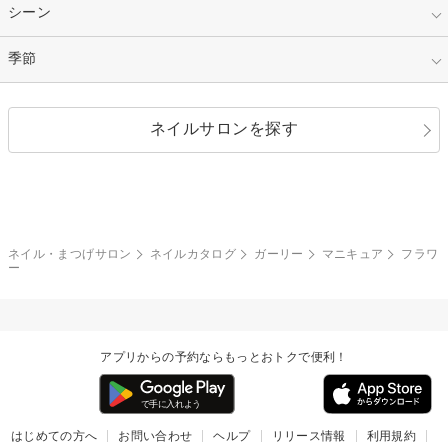
パープル
オレンジ
カラーグラデーション
ラメグラデーション
シンプル
ガーリー
指定なし
シーン
ストーン
イエロー
ゴールド
ハート
リボン
カジュアル
押し花
ホログラム
指定なし
季節
和装
シルバー
グリーン
レース
ドット
パール
メタルパーツ
オフィス
パーティ
指定なし
春
ネイルサロンを探す
ブラック
ブラウン
ボーダー
アニマル
エアブラシ
3D
ブライダル
夏
秋
グレー
クリア
フラワー
プッチ
ネイルシール
その他(アート・パーツ)
冬
カラフル
ワンカラー
ピーコック
ネイル・まつげサロン
ネイルカタログ
ガーリー
マニキュア
フラワ
タイダイ
ツイード
ー
マット
手書き
チェック
その他(デザイン)
アプリからの予約ならもっとおトクで便利！
はじめての方へ
お問い合わせ
ヘルプ
リリース情報
利用規約