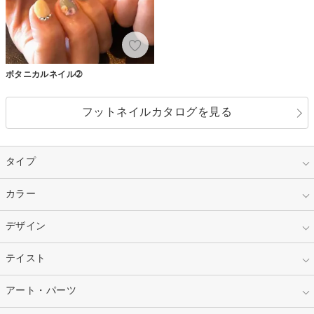
ボタニカルネイル➁
フットネイルカタログを見る
タイプ
指定なし
カラー
ジェル
スカルプ
マニキュア
指定なし
デザイン
ピンク
ネイルチップ
ベージュ
ホワイト
指定なし
テイスト
フレンチ
レッド
ブルー
その他フレンチ
マーブル
指定なし
アート・パーツ
ゴージャス