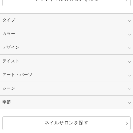
タイプ
指定なし
カラー
ジェル
スカルプ
マニキュア
指定なし
デザイン
ピンク
ネイルチップ
ベージュ
ホワイト
指定なし
テイスト
フレンチ
レッド
ブルー
その他フレンチ
マーブル
指定なし
アート・パーツ
ゴージャス
パープル
オレンジ
カラーグラデーション
ラメグラデーション
シンプル
ガーリー
指定なし
シーン
ストーン
イエロー
ゴールド
ハート
リボン
カジュアル
押し花
ホログラム
指定なし
季節
和装
シルバー
グリーン
レース
ドット
パール
メタルパーツ
オフィス
パーティ
指定なし
春
ネイルサロンを探す
ブラック
ブラウン
ボーダー
アニマル
エアブラシ
3D
ブライダル
夏
秋