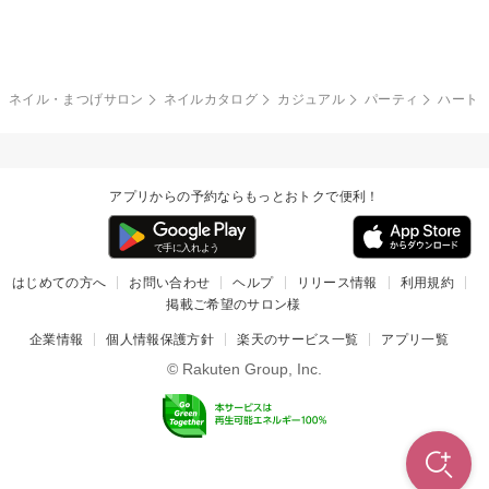
グレー
クリア
フラワー
プッチ
ネイルシール
その他(アート・パーツ)
冬
カラフル
ワンカラー
ピーコック
ネイル・まつげサロン
ネイルカタログ
カジュアル
パーティ
ハート
タイダイ
ツイード
マット
手書き
アプリからの予約ならもっとおトクで便利！
チェック
その他(デザイン)
はじめての方へ
お問い合わせ
ヘルプ
リリース情報
利用規約
掲載ご希望のサロン様
企業情報
個人情報保護方針
楽天のサービス一覧
アプリ一覧
© Rakuten Group, Inc.