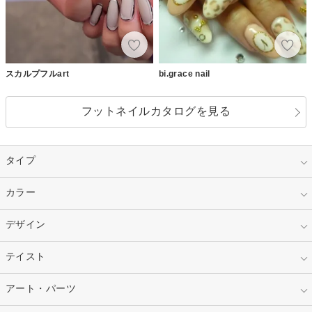
スカルプフルart
bi.grace nail
フットネイルカタログを見る
タイプ
指定なし
カラー
ジェル
スカルプ
マニキュア
指定なし
デザイン
ピンク
ネイルチップ
ベージュ
ホワイト
指定なし
テイスト
フレンチ
レッド
ブルー
その他フレンチ
マーブル
指定なし
アート・パーツ
ゴージャス