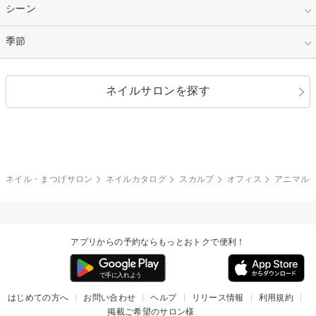
パープル
オレンジ
カラーグラデーション
ラメグラデーション
シンプル
ガーリー
指定なし
シーン
ストーン
イエロー
ゴールド
ハート
リボン
カジュアル
押し花
ホログラム
指定なし
季節
和装
シルバー
グリーン
レース
ドット
パール
メタルパーツ
オフィス
パーティ
指定なし
春
ネイルサロンを探す
ブラック
ブラウン
ボーダー
アニマル
エアブラシ
3D
ブライダル
夏
秋
グレー
クリア
フラワー
プッチ
ネイルシール
その他(アート・パーツ)
冬
カラフル
ワンカラー
ピーコック
ネイル・まつげサロン
ネイルカタログ
スカルプ
オフィス
アニマル
タイダイ
ツイード
マット
手書き
アプリからの予約ならもっとおトクで便利！
チェック
その他(デザイン)
はじめての方へ
お問い合わせ
ヘルプ
リリース情報
利用規約
掲載ご希望のサロン様