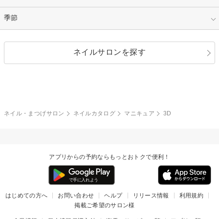
イエロー
ゴールド
ハート
リボン
カジュアル
押し花
ホログラム
指定なし
季節
和装
シルバー
グリーン
レース
ドット
パール
メタルパーツ
オフィス
パーティ
指定なし
春
ネイルサロンを探す
ブラック
ブラウン
ボーダー
アニマル
エアブラシ
3D
ブライダル
夏
秋
グレー
クリア
フラワー
プッチ
ネイルシール
その他(アート・パーツ)
冬
カラフル
ワンカラー
ピーコック
ネイル・まつげサロン
ネイルカタログ
マニキュア
3D
タイダイ
ツイード
マット
手書き
アプリからの予約ならもっとおトクで便利！
チェック
その他(デザイン)
はじめての方へ
お問い合わせ
ヘルプ
リリース情報
利用規約
掲載ご希望のサロン様