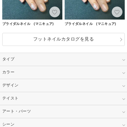
ブライダルネイル (マニキュア)
ブライダルネイル (マニキュア)
フットネイルカタログを見る
タイプ
指定なし
カラー
ジェル
スカルプ
マニキュア
指定なし
デザイン
ピンク
ネイルチップ
ベージュ
ホワイト
指定なし
テイスト
フレンチ
レッド
ブルー
その他フレンチ
マーブル
指定なし
アート・パーツ
ゴージャス
パープル
オレンジ
カラーグラデーション
ラメグラデーション
シンプル
ガーリー
指定なし
シーン
ストーン