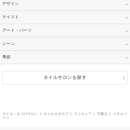
スカルプ
マニキュア
指定なし
デザイン
ピンク
ネイルチップ
ベージュ
ホワイト
指定なし
テイスト
フレンチ
レッド
ブルー
その他フレンチ
マーブル
指定なし
アート・パーツ
ゴージャス
パープル
オレンジ
カラーグラデーション
ラメグラデーション
シンプル
ガーリー
指定なし
シーン
ストーン
イエロー
ゴールド
ハート
リボン
カジュアル
押し花
ホログラム
指定なし
季節
和装
シルバー
グリーン
レース
ドット
パール
メタルパーツ
オフィス
パーティ
指定なし
春
ネイルサロンを探す
ブラック
ブラウン
ボーダー
アニマル
エアブラシ
3D
ブライダル
夏
秋
グレー
クリア
フラワー
プッチ
ネイルシール
その他(アート・パーツ)
冬
カラフル
ワンカラー
ピーコック
ネイル・まつげサロン
ネイルカタログ
マニキュア
手書き
メタルパ
タイダイ
ツイード
ーツ
マット
手書き