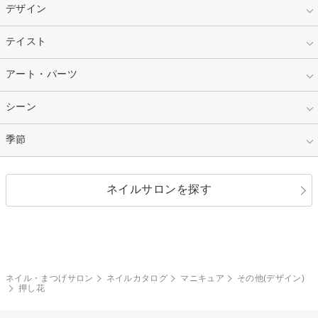
スカルプ
マニキュア
指定なし
デザイン
ピンク
ネイルチップ
ベージュ
ホワイト
指定なし
テイスト
フレンチ
レッド
ブルー
その他フレンチ
マーブル
指定なし
アート・パーツ
ゴージャス
パープル
オレンジ
カラーグラデーション
ラメグラデーション
シンプル
ガーリー
指定なし
シーン
ストーン
イエロー
ゴールド
ハート
リボン
カジュアル
押し花
ホログラム
指定なし
季節
和装
シルバー
グリーン
レース
ドット
パール
メタルパーツ
オフィス
パーティ
指定なし
春
ネイルサロンを探す
ブラック
ブラウン
ボーダー
アニマル
エアブラシ
3D
ブライダル
夏
秋
グレー
クリア
フラワー
プッチ
ネイルシール
その他(アート・パーツ)
冬
カラフル
ワンカラー
ピーコック
ネイル・まつげサロン
ネイルカタログ
マニキュア
その他(デザイン)
タイダイ
ツイード
押し花
マット
手書き