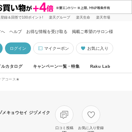
登録＆回答で100ポイント!
楽天グループ
楽天生命
楽天市場
方へ
ヘルプ
お得な情報を受け取る
掲載ご希望のサロン様
ログイン
マイクーポン
お気に入り
イルカタログ
キャンペーン一覧・特集
Raku Lab
ケアコース★
カヅメキョウセイ ジヅメイク
口コミ投稿
お気に入り登録