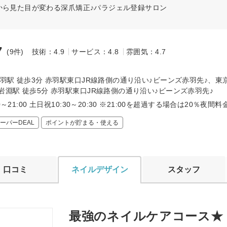
から見た目が変わる深爪矯正♪パラジェル登録サロン
7
(9件)
技術：4.9
サービス：4.8
雰囲気：4.7
～
赤羽駅 徒歩3分 赤羽駅東口JR線路側の通り沿い♪ビーンズ赤羽先♪、東
岩淵駅 徒歩5分 赤羽駅東口JR線路側の通り沿い♪ビーンズ赤羽先♪
0～21:00 土日祝10:30～20:30 ※21:00を超過する場合は20％夜間
ーパーDEAL
ポイントが貯まる・使える
口コミ
ネイルデザイン
スタッフ
最強のネイルケアコース★