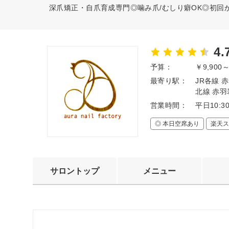
深爪矯正・自爪育成専門◎噛み爪/むしり癖OK◎初回
4.
予算：
￥9,900
最寄り駅：
JR各線 
北線 赤羽
営業時間：
平日10:3
◎ 本日空席あり
楽天ス
サロントップ
メニュー