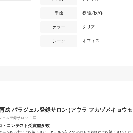
春/夏/秋/冬
季節
クリア
カラー
オフィス
シーン
自爪育成 パラジェル登録サロン (アウラ フカヅメキョウ
ラジェル登録サロン 主宰
持・コンテスト受賞歴多数
悩みがある方はご相談下さい。ネイルが初めての方もお気軽にご相談下さい！ど