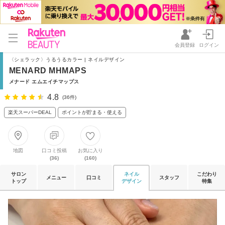
会員登録
ログイン
〈シェラック〉うるうるカラー | ネイルデザイン
MENARD MHMAPS
メナード エムエイチマップス
4.8
(36件)
楽天スーパーDEAL
ポイントが貯まる・使える
地図
口コミ投稿
お気に入り
(36)
(160)
サロン
ネイル
こだわり
メニュー
口コミ
スタッフ
トップ
デザイン
特集