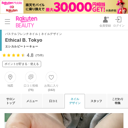
会員登録
ログイン
パステルフレンチネイル | ネイルデザイン
Ethical B. Tokyo
エシカルビートーキョー
4.8
(75件)
ポイントが貯まる・使える
地図
口コミ投稿
お気に入り
(75)
(162)
サロン
ネイル
こだわり
メニュー
口コミ
スタッフ
トップ
デザイン
特集