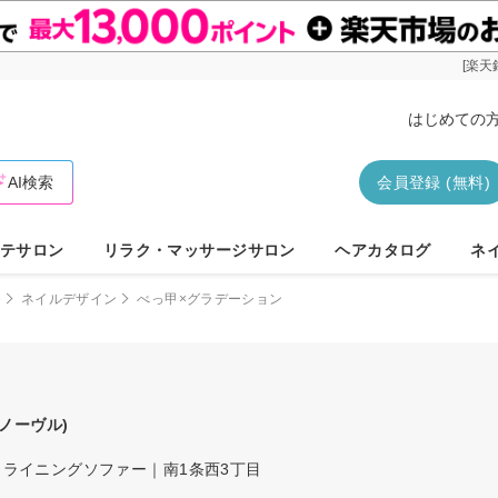
[楽天
はじめての
AI検索
会員登録 (無料)
テサロン
リラク・マッサージサロン
ヘアカタログ
ネ
e
ネイルデザイン
べっ甲×グラデーション
ノーヴル)
ライニングソファー｜南1条西3丁目