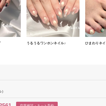
グ
うるうるワンホンネイル♪
ひまわりネイ
ル)
2561
空席確認・ネット予約