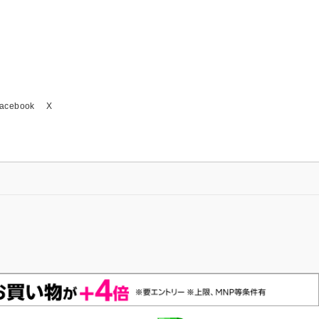
acebook
X