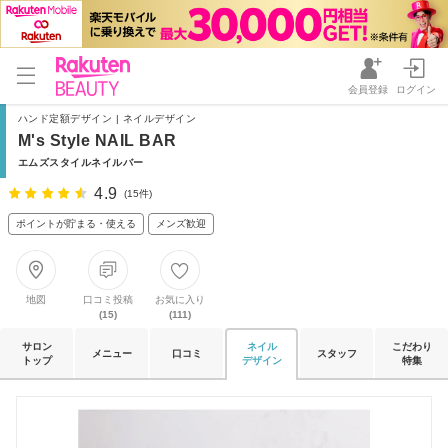
会員登録
ログイン
ハンド定額デザイン | ネイルデザイン
M's Style NAIL BAR
エムズスタイルネイルバー
4.9
(15件)
ポイントが貯まる・使える
メンズ歓迎
地図
口コミ投稿
お気に入り
(15)
(111)
サロン
ネイル
こだわり
メニュー
口コミ
スタッフ
トップ
デザイン
特集