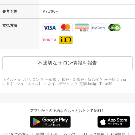
参考予算
￥7,700～
支払方法
不適切なサロン情報を報告
ネイル・まつげサロン
千葉県
松戸・新松戸・新八柱
松戸駅
yju
nail【ユジュ ネイル】
ネイルデザイン
定額design:Tone30
アプリからの予約ならもっとおトクで便利！
はじめての方へ
お問い合わせ
ヘルプ
リリース情報
利用規約