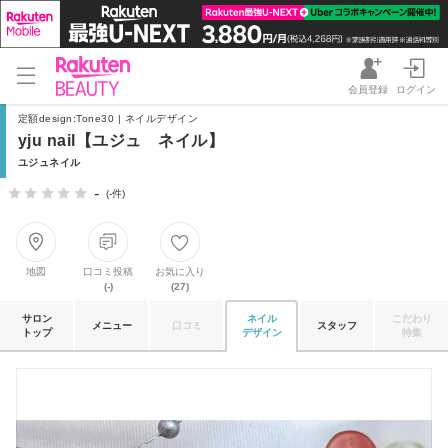
会員登録
ログイン
定額design:Tone30 | ネイルデザイン
yju nail【ユジュ ネイル】
ユジュネイル
-
(-件)
地図
口コミ投稿
お気に入り
(-)
(27)
サロン
ネイル
こだわり
メニュー
口コミ
スタッフ
トップ
デザイン
特集