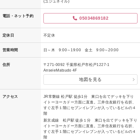
(ユジュネイル)
電話・ネット予約
05034869182
定休日
不定休
営業時間
日～木 9:00～19:00 金土 9:00～20:00
住所
〒271-0092 千葉県松戸市松戸1227-1
AnseieMatsudo 4F
地図を見る
アクセス
JR常磐線 松戸駅 徒歩1分 東口を出てデッキを下り
イトーヨーカドー方面に直進。三井住友銀行を右折、
すぐ左手１階にセブンイレブンが入っているビルの４
階
新京成線 松戸駅 徒歩１分 東口を出てデッキを下り
イトーヨーカドー方面に直進。三井住友銀行を右折、
すぐ左手１階にセブンイレブンが入っているビルの４
階