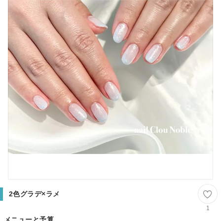
2色グラデ×ラメ
1
メニューと予算