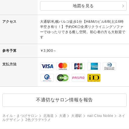
地図を見る
アクセス
大通駅/札幌パルコ徒歩1分【H&Mのビル8/8(土)16時
半空き有り！】予約OK◎全席リクライニングソファ
ーでゆったりできる癒し空間。初心者の方も大歓迎で
す
参考予算
￥3,900～
支払方法
不適切なサロン情報を報告
ネイル・まつげサロン
北海道
大通
大通駅
nail Clou Noble
ネイ
ルデザイン
2色グラデ×ラメ