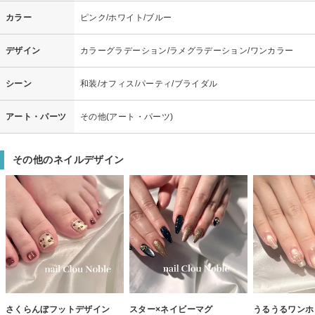
カラー
ピンク/ホワイト/ブルー
デザイン
カラーグラデーション/ラメグラデーション/ワンカラー
シーン
和装/オフィス/パーティ/ブライダル
アート・パーツ
その他(アート・パーツ)
その他のネイルデザイン
さくらんぼフットデザイン
スター×ネイビーマグ
うるうるワンホ