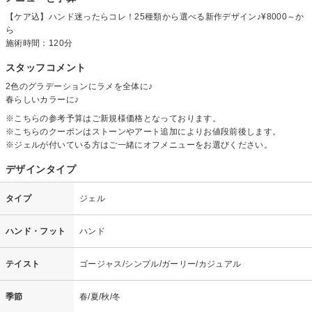
【ケア込】ハンド迷ったらコレ！25種類から選べる新作デザイン♪¥8000～か
ら
施術時間：120分
スタッフコメント
2色のグラデーションにラメを全体に♪
春らしいカラーに♪
※こちらの参考予算はご新規様価格となっております。
※こちらのクーポンはストーンやアート追加によりお値段前後します。
※ジェルが付いている方はご一緒にオフメニューをお選びください。
デザインタイプ
タイプ
ジェル
ハンド・フット
ハンド
テイスト
ゴージャス/シンプル/ガーリー/カジュアル
季節
春/夏/秋/冬