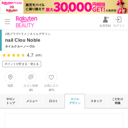
会員登録
ログイン
2色グラデ×ラメ | ネイルデザイン
nail Clou Noble
ネイルクルーノーヴル
4.7
(9件)
ポイントが貯まる・使える
地図
口コミ投稿
お気に入り
(9)
(87)
サロン
ネイル
こだわり
メニュー
口コミ
スタッフ
トップ
デザイン
特集