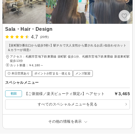
Sala・Hair・Design
4.7
(20件)
【栄町駅3番出口から徒歩5秒♪】駅チカで大人女性から愛されるお店♪似合わせカット
＆カラーが得意♪
アクセス：札幌市営地下鉄東豊線 栄町駅 徒歩1分、札幌市営地下鉄東豊線 新道東町駅
徒歩13分
カット単価：
￥4,180～
◎ 本日空席あり
ポイントが貯まる・使える
メンズ歓迎
スペシャルメニュー
￥3,465
【ご新規様／楽天ビューティ限定♪】ヘアセット
初回
すべてのスペシャルメニューを見る
その他の情報を表示