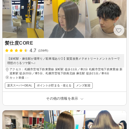
髪仕度CORE
4.7
(159件)
【栄町駅・麻生駅が最寄り／駐車場あり◎】髪質改善メテオトリートメントカラーで
理想のうるツヤ髪へ♪
アクセス：札幌市営地下鉄東豊線 栄町駅 徒歩11分／車2分 札幌市営地下鉄東豊線 新
道東駅 徒歩20分／車5分、札幌市営地下鉄南北線 麻生駅 徒歩21分／車6分
カット単価：
-
楽天スーパーDEAL
ポイントが貯まる・使える
メンズ歓迎
その他の情報を表示