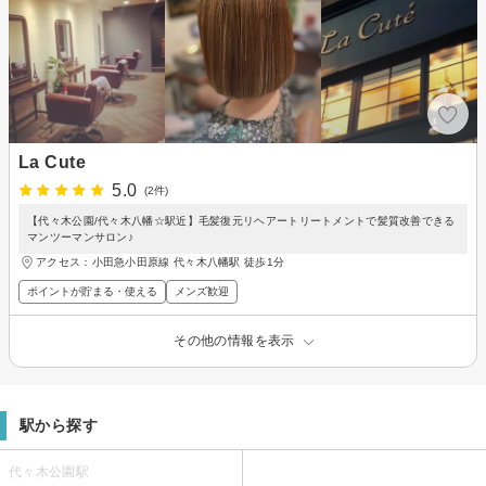
La Cute
5.0
(2件)
【代々木公園/代々木八幡☆駅近】毛髪復元リヘアートリートメントで髪質改善できる
マンツーマンサロン♪
アクセス：小田急小田原線 代々木八幡駅 徒歩1分
ポイントが貯まる・使える
メンズ歓迎
その他の情報を表示
駅から探す
代々木公園駅