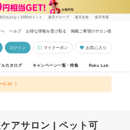
銀行]もれなく1000ポイント
楽天グループ
楽天生命
楽天市場
方へ
ヘルプ
お得な情報を受け取る
掲載ご希望のサロン様
ログイン
マイクーポン
お気に入り
イルカタログ
キャンペーン一覧・特集
Raku Lab
5:30
アサロン | ペット可