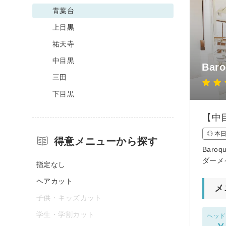
青葉台
上目黒
祐天寺
中目黒
Bar
三田
下目黒
【中目
◎ 本
得意メニューから探す
Bar
ダーメ
指定なし
ヘアカット
メ
子供・キッズカット
学生・学割カット
ヘッド