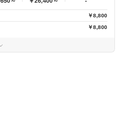
,650～
￥26,400～
-
￥8,800
￥8,800