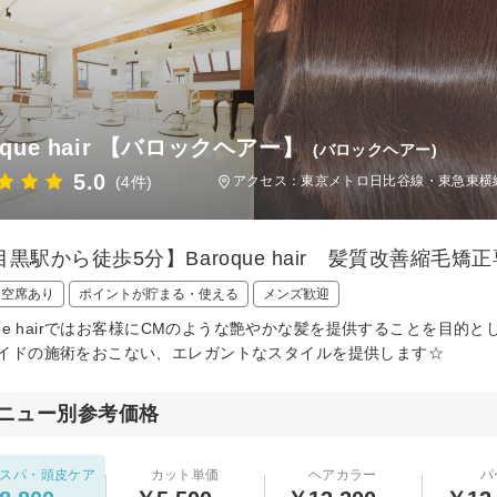
oque hair 【バロックヘアー】
(バロックヘアー)
5.0
(4件)
アクセス：東京メトロ日比谷線・東急東横線
黒駅から徒歩5分】Baroque hair 髪質改善縮毛矯正
日空席あり
ポイントが貯まる・使える
メンズ歓迎
oque hairではお客様にCMのような艶やかな髪を提供することを目
イドの施術をおこない、エレガントなスタイルを提供します☆
ニュー別参考価格
スパ・頭皮ケア
カット単価
ヘアカラー
パ