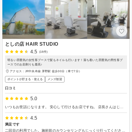
としの店 HAIR STUDIO
4.5
(16件)
明るい雰囲気の女性客ブースで髪もネイルも行います！落ち着いた雰囲気の男性客ブ
ースでのお顔剃りも最高♪
アクセス：JR中央本線 茅野駅 徒歩30分（車で7分）
ポイントが貯まる・使える
メンズ歓迎
口コミ
5.0
いつもお世話になります。 安心して行けるお店ですね。 店長さんはじめ、スタッフさん気持ち良く迎えていただきます。 無論、技術は最高です。
4.5
満足です
二回目の利用でした。施術前のカウンセリングもじっくり行ってくださり、希望以上の仕上がりでした。 自宅でのアレンジのやり方や、上手くまとまる乾かし方などとてもありがたいアドバイスもたくさん下さいました。教えていただいた通りに行ってみると自分でもちゃんとまとめることができました。 また利用させてください。 ありがとうごさいました。