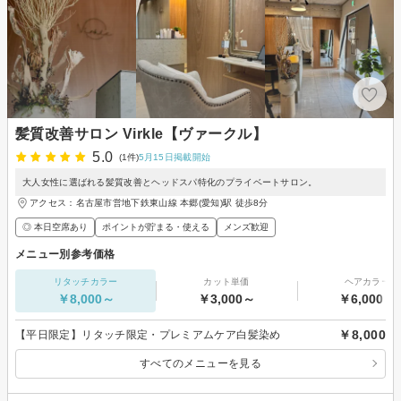
髪質改善サロン Virkle【ヴァークル】
5.0
(1件)
5月15日掲載開始
大人女性に選ばれる髪質改善とヘッドスパ特化のプライベートサロン。
アクセス：名古屋市営地下鉄東山線 本郷(愛知)駅 徒歩8分
◎ 本日空席あり
ポイントが貯まる・使える
メンズ歓迎
メニュー別参考価格
リタッチカラー
カット単価
ヘアカラー
￥8,000～
￥3,000～
￥6,000～
￥8,000
【平日限定】リタッチ限定・プレミアムケア白髪染め
すべてのメニューを見る