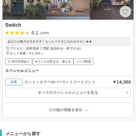
Switch
4.1
(24件)
あなたの魅力を引き出す！もっとステキになれるサロン★★
アクセス：JR草津線 三雲駅 徒歩60分（車で12分）
カット単価：
￥1,100～
◎ 本日空席あり
ポイントが貯まる・使える
メンズ歓迎
スペシャルメニュー
￥14,300
カット＋カラーorパーマ＋トリートメント
全員
すべてのスペシャルメニューを見る
その他の情報を表示
メニューから探す