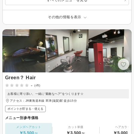
その他の情報を表示
Green？ Hair
-
(-件)
お客様に寄り添い、一緒に“素敵なヘア”をつくります☆
アクセス：JR東海道本線 草津(滋賀)駅 徒歩15分
ポイントが貯まる・使える
メニュー別参考価格
メンズヘアカット
カット単価
ヘアカラー
￥5,500～
￥3,500～
￥5,000～