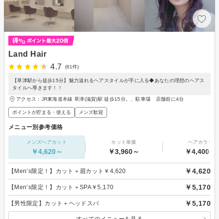
Land Hair
4.7
(61件)
【草津駅から徒歩15分】魅力溢れるヘアスタイルが手に入る◆あなたの理想のヘアス
タイルへ導きます！！
アクセス：JR東海道本線 草津(滋賀)駅 徒歩15分。、駐車場 店舗前に4台
ポイントが貯まる・使える
メンズ歓迎
メニュー別参考価格
メンズヘアカット
カット単価
ヘアカラー
￥4,620～
￥3,960～
￥4,400～
￥4,620
【Men’s限定！】カット＋眉カット￥4,620
￥5,170
【Men’s限定！】カット＋SPA￥5,170
￥5,170
【男性限定】カット＋ヘッドスパ
すべてのメニューを見る