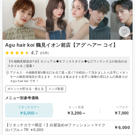
Agu hair koi 鶴見イオン前店【アグ ヘアー コイ】
4.7
(21件)
【今福鶴見駅徒歩7分】カジュアル◆オフィススタイル◆などワンランク上の似合わせ
スタイルをご提案！
アクセス：今福鶴見駅4番出口を出て真っ直ぐ7分程歩いて頂きましたら左手にイオン
モール鶴見緑地店が見えます、そのまま進みますと右手に保険の窓口さんの真後ろが
Ａgu hair koi です！
ポイントが貯まる・使える
メンズ歓迎
メニュー別参考価格
リタッチカラー
カット単価
ヘアカラー
￥6,000～
￥3,200～
￥7,000～
【リタッチカラー限定！】白髪染めorファッション＋マイク
￥6,000
ロバブル＋TR ￥6,000