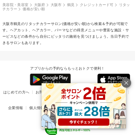
美容院・美容室
大阪府
大阪市
鶴見
クレジットカード可
リタッ
チカラー
価格が安い順
大阪市鶴見の
リタッチカラー
サロン(価格が安い順)から検索＆予約が可能で
す。ヘアカット、ヘアカラー、パーマなどの得意メニューや豊富な施設・サ
ービスなどの条件から自分にピッタリの施術を見つけましょう。当日予約で
きるサロンもあります。
アプリからの予約ならもっとおトクで便利！
はじめての方へ
お問い合わせ
ヘルプ
リリース情報
利用規約
掲載ご希望のサロン様
企業情報
個人情報保護方針
楽天のサービス一覧
アプリ一覧
© Rakuten Group, Inc.