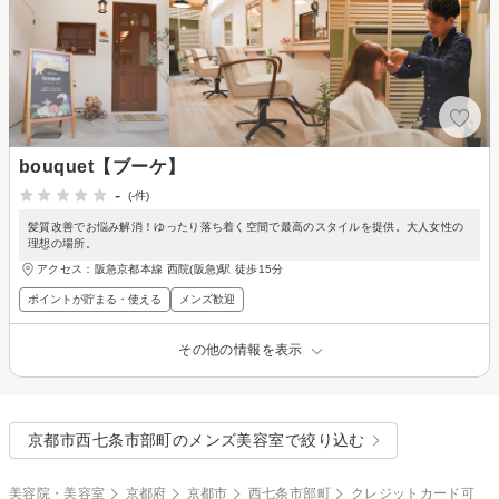
bouquet【ブーケ】
-
(-件)
髪質改善でお悩み解消！ゆったり落ち着く空間で最高のスタイルを提供。大人女性の
理想の場所。
アクセス：阪急京都本線 西院(阪急)駅 徒歩15分
ポイントが貯まる・使える
メンズ歓迎
その他の情報を表示
京都市西七条市部町のメンズ美容室で絞り込む
美容院・美容室
京都府
京都市
西七条市部町
クレジットカード可