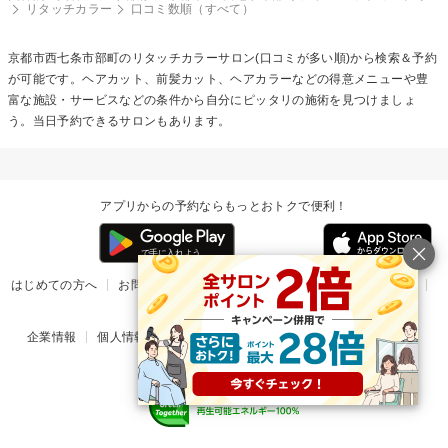
リタッチカラー
口コミ数順（すべて）
京都市西七条市部町の
リタッチカラー
サロン(口コミが多い順)から検索＆予約
が可能です。ヘアカット、前髪カット、ヘアカラーなどの得意メニューや豊
富な施設・サービスなどの条件から自分にピッタリの施術を見つけましょ
う。当日予約できるサロンもあります。
アプリからの予約ならもっとおトクで便利！
はじめての方へ
お問い合わせ
ヘルプ
リリース情報
利用規約
掲載ご希望のサロン様
企業情報
個人情報保護方針
楽天のサービス一覧
アプリ一覧
© Rakuten Group, Inc.