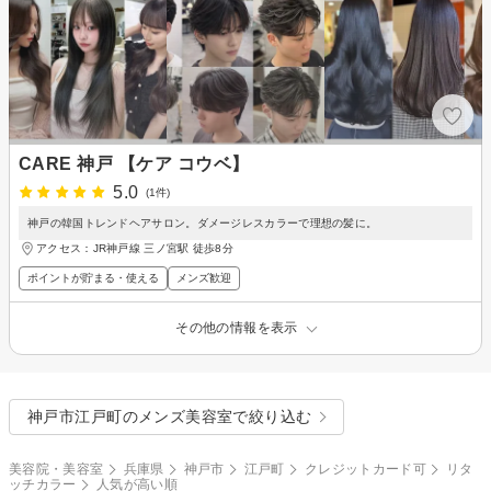
CARE 神戸 【ケア コウベ】
5.0
(1件)
神戸の韓国トレンドヘアサロン。ダメージレスカラーで理想の髪に。
アクセス：JR神戸線 三ノ宮駅 徒歩8分
ポイントが貯まる・使える
メンズ歓迎
その他の情報を表示
神戸市江戸町のメンズ美容室で絞り込む
美容院・美容室
兵庫県
神戸市
江戸町
クレジットカード可
リタ
ッチカラー
人気が高い順