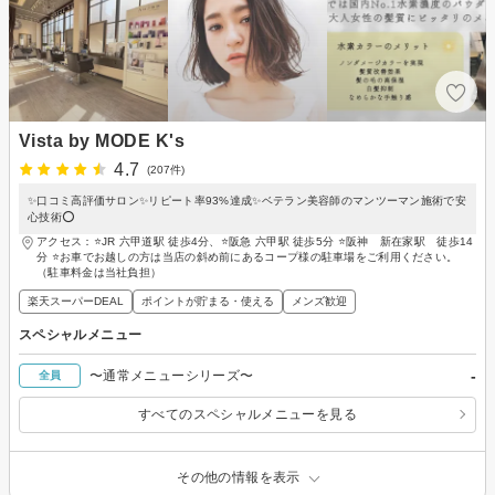
Vista by MODE K's
4.7
(207件)
✨口コミ高評価サロン✨リピート率93%達成✨ベテラン美容師のマンツーマン施術で安
心技術⭕️
アクセス：⭐️JR 六甲道駅 徒歩4分、⭐️阪急 六甲駅 徒歩5分 ⭐️阪神 新在家駅 徒歩14
分 ⭐️お車でお越しの方は当店の斜め前にあるコープ様の駐車場をご利用ください。
（駐車料金は当社負担）
楽天スーパーDEAL
ポイントが貯まる・使える
メンズ歓迎
スペシャルメニュー
-
〜通常メニューシリーズ〜
全員
すべてのスペシャルメニューを見る
その他の情報を表示