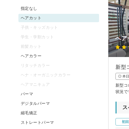
指定なし
ヘアカット
子供・キッズカット
学生・学割カット
ヘア
前髪カット
ヘアカラー
リタッチカラー
新型
ヘナ・オーガニックカラー
◎ 本
ヘアマニキュア
新型コ
状況で
パーマ
デジタルパーマ
ス
縮毛矯正
初回
ストレートパーマ