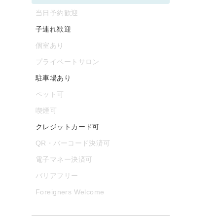
当日予約歓迎
子連れ歓迎
個室あり
プライベートサロン
駐車場あり
ペット可
喫煙可
クレジットカード可
QR・バーコード決済可
電子マネー決済可
バリアフリー
Foreigners Welcome