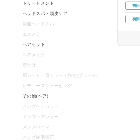
トリートメント
初回
ヘッドスパ・頭皮ケア
初回
炭酸ヘッドスパ
エクステ
ヘアセット
ヘアメイク
着付け
眉カット・眉カラー・脱色(ブリーチ)
レディースシェービング
その他(ヘア)
メンズヘアカット
メンズヘアカラー
メンズパーマ
メンズ縮毛矯正