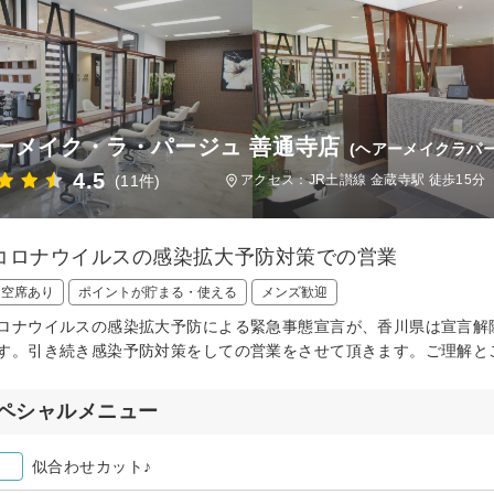
ーメイク・ラ・パージュ 善通寺店
(ヘアーメイクラパ
4.5
(11件)
アクセス：JR土讃線 金蔵寺駅 徒歩15分
コロナウイルスの感染拡大予防対策での営業
日空席あり
ポイントが貯まる・使える
メンズ歓迎
ロナウイルスの感染拡大予防による緊急事態宣言が、香川県は宣言解
す。引き続き感染予防対策をしての営業をさせて頂きます。ご理解と
ペシャルメニュー
似合わせカット♪