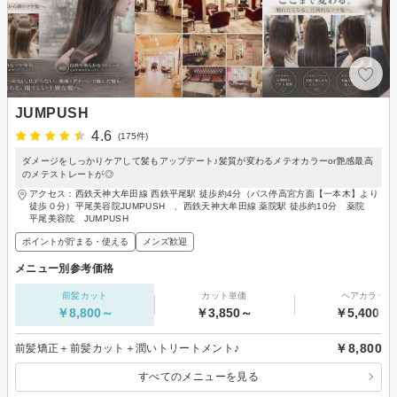
JUMPUSH
4.6
(175件)
ダメージをしっかりケアして髪もアップデート♪髪質が変わるメテオカラーor艶感最高
のメテストレートが◎
アクセス：西鉄天神大牟田線 西鉄平尾駅 徒歩約4分（バス停高宮方面【一本木】より
徒歩０分）平尾美容院JUMPUSH 、西鉄天神大牟田線 薬院駅 徒歩約10分 薬院
平尾美容院 JUMPUSH
ポイントが貯まる・使える
メンズ歓迎
メニュー別参考価格
前髪カット
カット単価
ヘアカラー
￥8,800～
￥3,850～
￥5,400～
￥8,800
前髪矯正＋前髪カット＋潤いトリートメント♪
すべてのメニューを見る