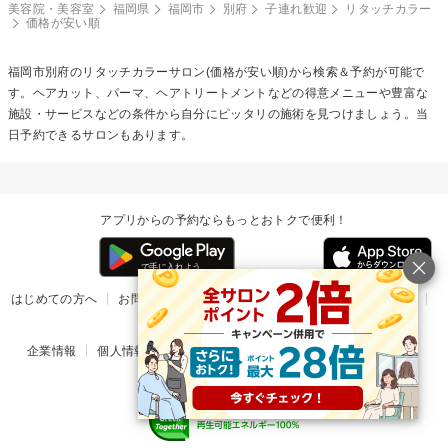
美容院・美容室
福岡県
福岡市
別府
子連れ歓迎
リタッチカラー
価格が安い順
福岡市別府の
リタッチカラー
サロン(価格が安い順)から検索＆予約が可能で
す。ヘアカット、パーマ、ヘアトリートメントなどの得意メニューや豊富な
施設・サービスなどの条件から自分にピッタリの施術を見つけましょう。当
日予約できるサロンもあります。
アプリからの予約ならもっとおトクで便利！
はじめての方へ
お問い合わせ
ヘルプ
リリース情報
利用規約
掲載ご希望のサロン様
企業情報
個人情報保護方針
楽天のサービス一覧
アプリ一覧
© Rakuten Group, Inc.