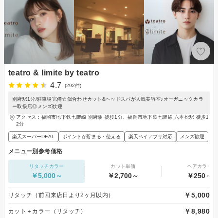
teatro & limite by teatro
4.7
(292件)
別府駅1分/駐車場完備☆似合わせカット&ヘッドスパが人気美容室♪オーガニックカラ
ー取扱店◎メンズ歓迎
アクセス：福岡市地下鉄七隈線 別府駅 徒歩1分、福岡市地下鉄七隈線 六本松駅 徒歩1
2分
楽天スーパーDEAL
ポイントが貯まる・使える
楽天ペイアプリ対応
メンズ歓迎
メニュー別参考価格
リタッチカラー
カット単価
ヘアカラー
￥5,000～
￥2,700～
￥250～
￥5,000
リタッチ（前回来店日より2ヶ月以内）
￥8,980
カット＋カラー（リタッチ）