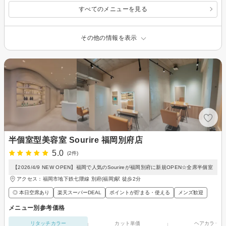
すべてのメニューを見る
その他の情報を表示
半個室型美容室 Sourire 福岡別府店
5.0
(2件)
【2026/4/9 NEW OPEN】福岡で人気のSourireが福岡別府に新規OPEN☆全席半個室
アクセス：福岡市地下鉄七隈線 別府(福岡)駅 徒歩2分
◎ 本日空席あり
楽天スーパーDEAL
ポイントが貯まる・使える
メンズ歓迎
メニュー別参考価格
リタッチカラー
カット単価
ヘアカラー