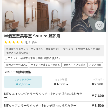
半個室型美容室 Sourire 野芥店
4.7
(3件)
半個室＆完全マンツーマンサロン【早良区野芥】 プライベート空間であなたの似合
うがきっと見つかる♪
アクセス：福岡市地下鉄七隈線 野芥駅 徒歩2分
楽天スーパーDEAL
ポイントが貯まる・使える
楽天ペイアプリ対応
メンズ歓迎
メニュー別参考価格
リタッチカラー
カット単価
ヘアカラー
￥7,600～
￥4,560～
￥2,200～
NEW エイジングカラーリタッチ（3センチ以内の根本カラ
￥7,600
ー）
￥8,500
NEW ケアカラーリタッチ（3センチ以内の根元カラー）