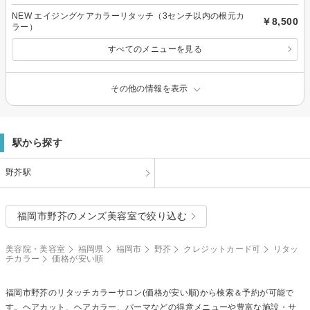
NEW エイジングケアカラーリタッチ（3センチ以内の根元カ
￥8,500
ラー）
すべてのメニューを見る
その他の情報を表示
駅から探す
野芥駅
福岡市野芥のメンズ美容室で絞り込む
美容院・美容室
福岡県
福岡市
野芥
クレジットカード可
リタッ
チカラー
価格が安い順
福岡市野芥の
リタッチカラー
サロン(価格が安い順)から検索＆予約が可能で
す。ヘアカット、ヘアカラー、パーマなどの得意メニューや豊富な施設・サ