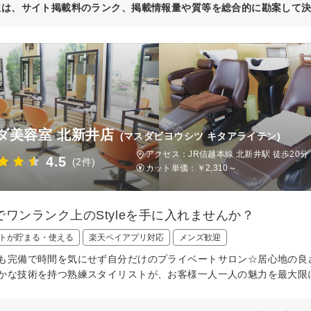
位は、サイト掲載料のランク、掲載情報量や質等を総合的に勘案して
ダ美容室 北新井店
(マスダビヨウシツ キタアライテン)
アクセス：JR信越本線 北新井駅 徒歩20分
4.5
(2件)
カット単価：
￥2,310～
でワンランク上のStyleを手に入れませんか？
トが貯まる・使える
楽天ペイアプリ対応
メンズ歓迎
も完備で時間を気にせず自分だけのプライベートサロン☆居心地の良
かな技術を持つ熟練スタイリストが、お客様一人一人の魅力を最大限