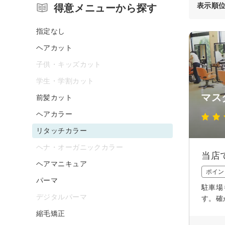
表示順
得意メニューから探す
指定なし
ヘアカット
子供・キッズカット
学生・学割カット
マス
前髪カット
ヘアカラー
リタッチカラー
ヘナ・オーガニックカラー
当店
ヘアマニキュア
ポイン
パーマ
駐車場
デジタルパーマ
す。確
縮毛矯正