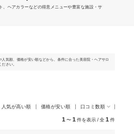
ット、ヘアカラーなどの得意メニューや豊富な施設・サ
や人気順、価格が安い順などから、条件に合った美容院・ヘアサロ
ください。
人気が高い順
価格が安い順
口コミ数順
1
1
1
〜
件を表示 / 全
件