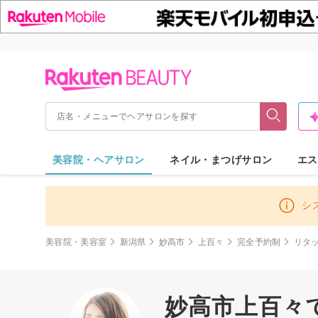
美容院・ヘアサロン
ネイル・まつげサロン
エス
シ
美容院・美容室
新潟県
妙高市
上百々
完全予約制
リタ
妙高市上百々