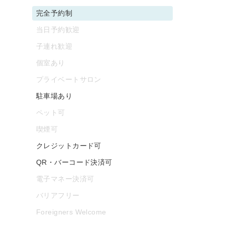
完全予約制
当日予約歓迎
子連れ歓迎
個室あり
プライベートサロン
駐車場あり
ペット可
喫煙可
クレジットカード可
QR・バーコード決済可
電子マネー決済可
バリアフリー
Foreigners Welcome