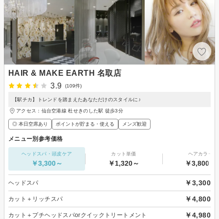
HAIR & MAKE EARTH 名取店
3.9
(109件)
【駅チカ】トレンドを踏まえたあなただけのスタイルに♪
アクセス：仙台空港線 杜せきのした駅 徒歩3分
◎ 本日空席あり
ポイントが貯まる・使える
メンズ歓迎
メニュー別参考価格
ヘッドスパ・頭皮ケア
カット単価
ヘアカラー
￥3,300～
￥1,320～
￥3,800～
￥3,300
ヘッドスパ
￥4,800
カット＋リッチスパ
￥4,980
カット＋プチヘッドスパorクイックトリートメント