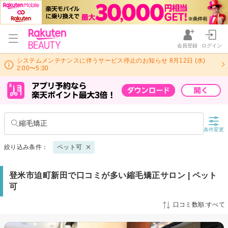
会員登録
ログイン
システムメンテナンスに伴うサービス停止のお知らせ 8月12日 (水)
2:00〜5:30
縮毛矯正
条件変更
絞り込み条件：
ペット可
登米市迫町新田で口コミが多い縮毛矯正サロン | ペット
可
口コミ数順:すべて