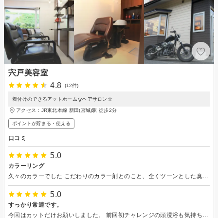
宍戸美容室
4.8
(12件)
着付けのできるアットホームなヘアサロン☆
アクセス：JR東北本線 新田(宮城)駅 徒歩2分
ポイントが貯まる・使える
口コミ
5.0
カラーリング
久々のカラーでした こだわりのカラー剤とのこと、全くツーンとした臭いがなかったです。頭浸浴ヘッドスパも気持ち良かったです。 ありがとうございました。
5.0
すっかり常連です。
今回はカットだけお願いしました。 前回初チャレンジの頭浸浴も気持ちよかったので、次回はまた頭浸浴もお願いしようかなと思ってます。