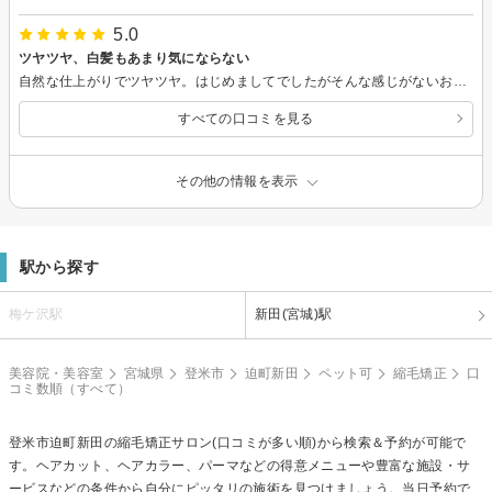
5.0
ツヤツヤ、白髪もあまり気にならない
自然な仕上がりでツヤツヤ。はじめましてでしたがそんな感じがないお店でした。嫌いじゃないです。 あと、以前使用していたシャンプーが購入出来なくなり探していたところこちらのお店に有り即購入してきました。またお邪魔します。
すべての口コミを見る
その他の情報を表示
駅から探す
梅ケ沢駅
新田(宮城)駅
美容院・美容室
宮城県
登米市
迫町新田
ペット可
縮毛矯正
口
コミ数順（すべて）
登米市迫町新田の
縮毛矯正
サロン(口コミが多い順)から検索＆予約が可能で
す。ヘアカット、ヘアカラー、パーマなどの得意メニューや豊富な施設・サ
ービスなどの条件から自分にピッタリの施術を見つけましょう。当日予約で