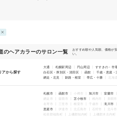
おすすめ順や人気順、価格が
道のヘアカラーのサロン一覧
い。
大通
札幌駅周辺
円山周辺
すすきの・市
リアから探す
白石区・厚別区・清田区
函館
千歳・恵庭・
網走・北見
釧路・根室
帯広・十勝
北海
札幌市
函館市
小樽市
旭川市
室蘭市
網走市
留萌市
苫小牧市
稚内市
美唄市
名寄市
三笠市
根室市
千歳市
滝川市
恵庭市
伊達市
北広島市
石狩市
北斗市
松前郡福島町
上磯郡知内町
上磯郡木古内町