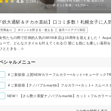
4.6
JR函館本線 札幌(ＪＲ)駅 徒歩11分
(119件)
カット単価：
￥2,750～
下鉄大通駅＆チカホ直結】口コミ多数！札幌女子に人気の
日空席あり
ポイントが貯まる・使える
楽天ペイアプリ対応
女性たちの間で圧倒的人気のMIYA本店は15周年を迎えました！ Auj
ューで、どんなスタイルも叶えてくれる◎ 髪にも肌にも優しい薬剤を
ひとときを…☆
ペシャルメニュー
＃ご新規様 上質NEWカラーフルカラー+カット+キューテックTR ¥
＃ご新規様【ナノバブルmarbb】フルカラー+カット+ スムーストリ
その他の情報を表示