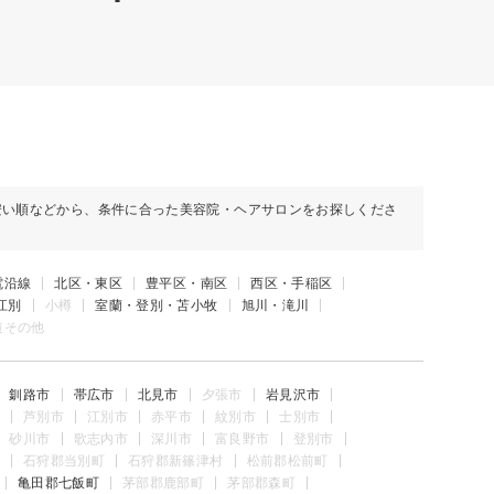
安い順などから、条件に合った美容院・ヘアサロンをお探しくださ
電沿線
北区・東区
豊平区・南区
西区・手稲区
江別
小樽
室蘭・登別・苫小牧
旭川・滝川
道その他
釧路市
帯広市
北見市
夕張市
岩見沢市
芦別市
江別市
赤平市
紋別市
士別市
砂川市
歌志内市
深川市
富良野市
登別市
石狩郡当別町
石狩郡新篠津村
松前郡松前町
亀田郡七飯町
茅部郡鹿部町
茅部郡森町