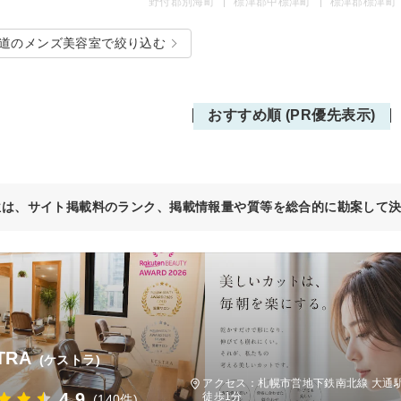
野付郡別海町
標津郡中標津町
標津郡標津町
道のメンズ美容室で絞り込む
おすすめ順 (PR優先表示)
位は、サイト掲載料のランク、掲載情報量や質等を総合的に勘案して
TRA
(ケストラ)
アクセス：札幌市営地下鉄南北線 大通駅
4.9
徒歩1分
(140件)