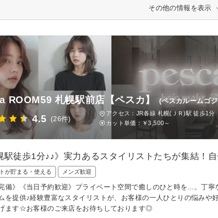
その他の情報を表示
ca ROOM59 札幌駅前店【ペスカ】
(ペスカルームゴジ
アクセス：JR各線 札幌(ＪＲ)駅 徒歩1分
4.5
(26件)
カット単価：
￥3,500～
幌駅徒歩1分♪♪》実力あるスタイリストたちが集結！
トが貯まる・使える
メンズ歓迎
完備》《当日予約歓迎》プライベート空間で癒しのひと時を...。丁
ムを提供♪経験豊富なスタイリストが、お客様の一人ひとりの悩みや
げます☆お客様のご来店をお待ちしております◎