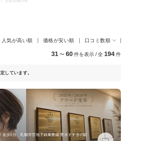
目梨郡羅臼町
人気が高い順
価格が安い順
口コミ数順
31
60
194
〜
件を表示 / 全
件
決定しています。
 徒歩5分、札幌市営地下鉄東豊線 豊水すすきの駅