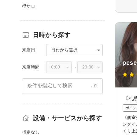
得サロ
日時から探す
来店日
日付から選択
pes
来店時間
〜
-
条件を指定して検索
件
《札
ポイン
設備・サービスから探す
《個室
ンタイ
くり上
指定なし