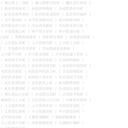
檜山郡上ノ国町
檜山郡厚沢部町
爾志郡乙部町
島牧郡島牧村
寿都郡寿都町
寿都郡黒松内町
虻田郡留寿都村
虻田郡喜茂別町
虻田郡京極町
古宇郡泊村
古宇郡神恵内村
積丹郡積丹町
余市郡赤井川村
空知郡南幌町
空知郡奈井江町
夕張郡栗山町
樺戸郡月形町
樺戸郡浦臼町
父別町
雨竜郡雨竜町
雨竜郡北竜町
雨竜郡沼田町
上川郡比布町
上川郡愛別町
上川郡上川町
町
空知郡中富良野町
空知郡南富良野町
上川郡下川町
中川郡美深町
中川郡音威子府村
留萌郡小平町
苫前郡苫前町
苫前郡羽幌町
宗谷郡猿払村
枝幸郡浜頓別町
枝幸郡中頓別町
利尻郡利尻町
利尻郡利尻富士町
天塩郡幌延町
斜里郡清里町
斜里郡小清水町
常呂郡訓子府町
紋別郡湧別町
紋別郡滝上町
紋別郡興部町
虻田郡豊浦町
有珠郡壮瞥町
白老郡白老町
勇払郡むかわ町
沙流郡日高町
沙流郡平取町
幌泉郡えりも町
日高郡新ひだか町
河東郡音更町
上川郡新得町
上川郡清水町
河西郡芽室町
広尾郡広尾町
中川郡幕別町
中川郡池田町
足寄郡陸別町
十勝郡浦幌町
釧路郡釧路町
川上郡弟子屈町
阿寒郡鶴居村
白糠郡白糠町