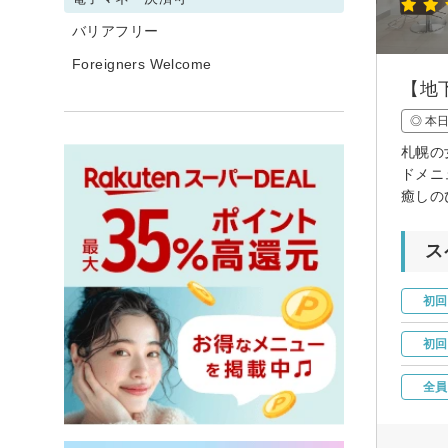
バリアフリー
Foreigners Welcome
【地
◎ 本
札幌の
ドメニ
癒しの
ス
初回
初回
全員