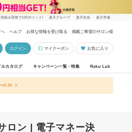
登録＆回答で100ポイント!
楽天グループ
楽天生命
楽天市場
方へ
ヘルプ
お得な情報を受け取る
掲載ご希望のサロン様
ログイン
マイクーポン
お気に入り
イルカタログ
キャンペーン一覧・特集
Raku Lab
5:30
サロン | 電子マネー決