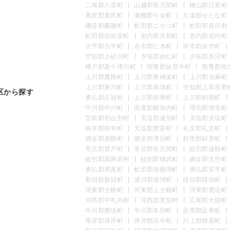
二海郡八雲町
山越郡長万部町
檜山郡江差町
奥尻郡奥尻町
瀬棚郡今金町
久遠郡せたな町
磯谷郡蘭越町
虻田郡ニセコ町
虻田郡真狩村
虻田郡倶知安町
岩内郡共和町
岩内郡岩内町
古平郡古平町
余市郡仁木町
余市郡余市町
空知郡上砂川町
夕張郡由仁町
夕張郡長沼町
樺戸郡新十津川町
雨竜郡妹背牛町
雨竜郡秩
上川郡鷹栖町
上川郡東神楽町
上川郡当麻町
上川郡東川町
上川郡美瑛町
空知郡上富良野
区から探す
勇払郡占冠村
上川郡和寒町
上川郡剣淵町
中川郡中川町
雨竜郡幌加内町
増毛郡増毛町
苫前郡初山別村
天塩郡遠別町
天塩郡天塩町
枝幸郡枝幸町
天塩郡豊富町
礼文郡礼文町
網走郡美幌町
網走郡津別町
斜里郡斜里町
常呂郡置戸町
常呂郡佐呂間町
紋別郡遠軽町
紋別郡西興部村
紋別郡雄武町
網走郡大空町
勇払郡厚真町
虻田郡洞爺湖町
勇払郡安平町
新冠郡新冠町
浦河郡浦河町
様似郡様似町
河東郡士幌町
河東郡上士幌町
河東郡鹿追町
河西郡中札内村
河西郡更別村
広尾郡大樹町
中川郡豊頃町
中川郡本別町
足寄郡足寄町
厚岸郡厚岸町
厚岸郡浜中町
川上郡標茶町