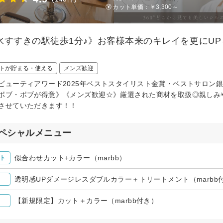
カット単価：
￥3,300～
水すすきの駅徒歩1分♪》お客様本来のキレイを更にU
トが貯まる・使える
メンズ歓迎
ビューティアワード2025年ベストスタイリスト金賞・ベストサロン
ボブ・ボブが得意》《メンズ歓迎☆》厳選された商材を取扱◎親しみ
させていただきます！！
ペシャルメニュー
似合わせカット+カラー（marbb）
ト
透明感UPダメージレスダブルカラー＋トリートメント（marbb
【新規限定】カット＋カラー（marbb付き）