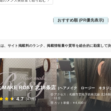
道のメンズ美容室で絞り込む
おすすめ順 (PR優先表示)
位は、サイト掲載料のランク、掲載情報量や質等を総合的に勘案して
R MAKE ROSY 北18条店
(ヘアメイク ロージー キタジ
アクセス：札幌市営地下鉄南北線 北18条
4.7
11分
(47件)
カット単価：
￥4,400～