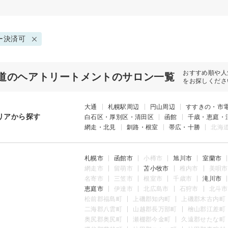
ー決済可
おすすめ順や人
道のヘアトリートメントのサロン一覧
をお探しくださ
大通
札幌駅周辺
円山周辺
すすきの・市
リアから探す
白石区・厚別区・清田区
函館
千歳・恵庭・
網走・北見
釧路・根室
帯広・十勝
北海
札幌市
函館市
小樽市
旭川市
室蘭市
網走市
留萌市
苫小牧市
稚内市
美唄市
名寄市
三笠市
根室市
千歳市
滝川市
恵庭市
伊達市
北広島市
石狩市
北斗市
松前郡福島町
上磯郡知内町
上磯郡木古内町
二海郡八雲町
山越郡長万部町
檜山郡江差町
奥尻郡奥尻町
瀬棚郡今金町
久遠郡せたな町