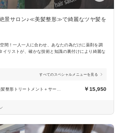
絶景サロン♪≪美髪整形≫で綺麗なツヤ髪を
景空間！一人一人に合わせ、あなたの為だけに薬剤を調
タイリストが、確かな技術と知識の裏付けにより綺麗な
すべてのスペシャルメニューを見る
￥15,950
後日【1,450円】相当ポイントバック／カット＋カラー＋Aujua美髪整形トリートメント＋サービスドリンク、マッサージ付き