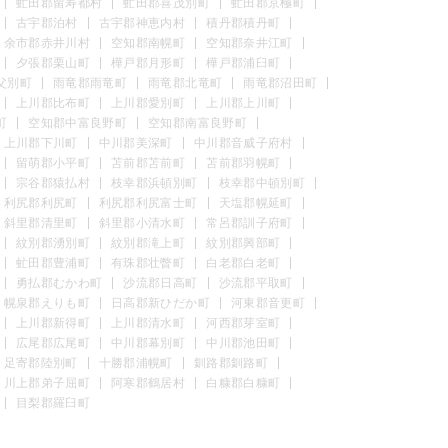
虻田郡留寿都村
虻田郡喜茂別町
虻田郡京極町
古宇郡泊村
古宇郡神恵内村
積丹郡積丹町
余市郡赤井川村
空知郡南幌町
空知郡奈井江町
夕張郡栗山町
樺戸郡月形町
樺戸郡浦臼町
父別町
雨竜郡雨竜町
雨竜郡北竜町
雨竜郡沼田町
上川郡比布町
上川郡愛別町
上川郡上川町
町
空知郡中富良野町
空知郡南富良野町
上川郡下川町
中川郡美深町
中川郡音威子府村
留萌郡小平町
苫前郡苫前町
苫前郡羽幌町
宗谷郡猿払村
枝幸郡浜頓別町
枝幸郡中頓別町
利尻郡利尻町
利尻郡利尻富士町
天塩郡幌延町
斜里郡清里町
斜里郡小清水町
常呂郡訓子府町
紋別郡湧別町
紋別郡滝上町
紋別郡興部町
虻田郡豊浦町
有珠郡壮瞥町
白老郡白老町
勇払郡むかわ町
沙流郡日高町
沙流郡平取町
幌泉郡えりも町
日高郡新ひだか町
河東郡音更町
上川郡新得町
上川郡清水町
河西郡芽室町
広尾郡広尾町
中川郡幕別町
中川郡池田町
足寄郡陸別町
十勝郡浦幌町
釧路郡釧路町
川上郡弟子屈町
阿寒郡鶴居村
白糠郡白糠町
目梨郡羅臼町