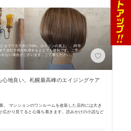
出口をでて右方向に50m。ローソンの真上。、JR学
から地下歩行空間を利用するととても便利です。ご予
られない場合がございます、ご了承ください。
も心地良い。札幌最高峰のエイジングケア
客。 マンションのワンルームを改装した店内には大き
が広がり見てると心落ち着きます。読みかけの小説など