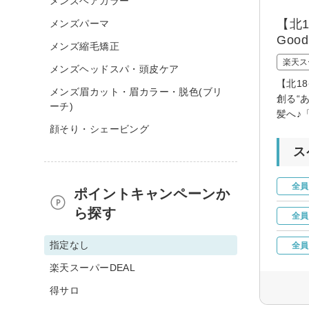
メンズヘアカラー
【北
メンズパーマ
Goo
メンズ縮毛矯正
楽天ス
メンズヘッドスパ・頭皮ケア
【北1
メンズ眉カット・眉カラー・脱色(ブリ
創る“
ーチ)
髪へ♪
顔そり・シェービング
ス
全員
ポイントキャンペーンか
ら探す
全員
指定なし
全員
楽天スーパーDEAL
得サロ