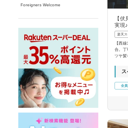
Foreigners Welcome
【伏
実現♪
楽天ス
【西線
合。丁
ツヤ髪
ス
全員