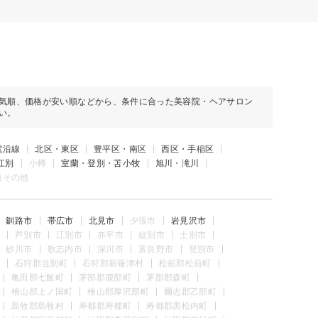
気順、価格が安い順などから、条件に合った美容院・ヘアサロン
い。
電沿線
北区・東区
豊平区・南区
西区・手稲区
江別
小樽
室蘭・登別・苫小牧
旭川・滝川
道その他
釧路市
帯広市
北見市
夕張市
岩見沢市
芦別市
江別市
赤平市
紋別市
士別市
砂川市
歌志内市
深川市
富良野市
登別市
石狩郡当別町
石狩郡新篠津村
松前郡松前町
亀田郡七飯町
茅部郡鹿部町
茅部郡森町
檜山郡上ノ国町
檜山郡厚沢部町
爾志郡乙部町
島牧郡島牧村
寿都郡寿都町
寿都郡黒松内町