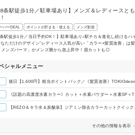
18条駅徒歩1分／駐車場あり】メンズ＆レディースと
d！
ーパーDEAL
ポイントが貯まる・使える
メンズ歓迎
8条駅徒歩1分／当日予約OK！】駐車場あり♪駅チカ＆進化し続ける
あなただけのデザイン”レディース人気が高い「カラー×髪質改善」は
「メンズパーマ」がメンズ層から急上昇中！眉カットも◎
ペシャルメニュー
後日【1,600円】相当ポイントバック／《髪質改善》TOKIOdesi
《話題の高濃度水素カラー》カット＋水素パウダー＋水素SP＋T
【REZO＆キラ水＆炭酸泉】ジアミン除去カラーカットクイック
その他の情報を表示