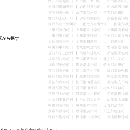
磯谷郡蘭越町
虻田郡ニセコ町
虻田郡真狩村
虻田郡倶知安町
岩内郡共和町
岩内郡岩内町
古平郡古平町
余市郡仁木町
余市郡余市町
空知郡上砂川町
夕張郡由仁町
夕張郡長沼町
樺戸郡新十津川町
雨竜郡妹背牛町
雨竜郡秩
上川郡鷹栖町
上川郡東神楽町
上川郡当麻町
上川郡東川町
上川郡美瑛町
空知郡上富良野
区から探す
勇払郡占冠村
上川郡和寒町
上川郡剣淵町
中川郡中川町
雨竜郡幌加内町
増毛郡増毛町
苫前郡初山別村
天塩郡遠別町
天塩郡天塩町
枝幸郡枝幸町
天塩郡豊富町
礼文郡礼文町
網走郡美幌町
網走郡津別町
斜里郡斜里町
常呂郡置戸町
常呂郡佐呂間町
紋別郡遠軽町
紋別郡西興部村
紋別郡雄武町
網走郡大空町
勇払郡厚真町
虻田郡洞爺湖町
勇払郡安平町
新冠郡新冠町
浦河郡浦河町
様似郡様似町
河東郡士幌町
河東郡上士幌町
河東郡鹿追町
河西郡中札内村
河西郡更別村
広尾郡大樹町
中川郡豊頃町
中川郡本別町
足寄郡足寄町
厚岸郡厚岸町
厚岸郡浜中町
川上郡標茶町
野付郡別海町
標津郡中標津町
標津郡標津町