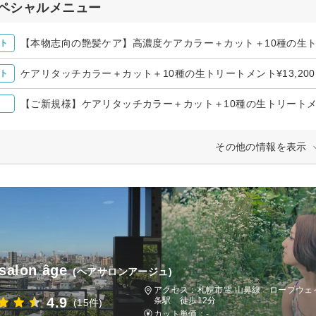
ペシャルメニュー
【本物志向の艶髪ケア】高濃度ケアカラー＋カット＋10種の生トリ
ト
ケアリタッチカラー＋カット＋10種の生トリートメント¥13,200
ト
【ご新規様】ケアリタッチカラー＋カット＋10種の生トリートメント
その他の情報を表示
 salon âge
(ヘアサロンアージュ)
アクセス：札幌市電 山鼻線 ロープウェ
4.9
条駅 徒歩12分
(15件)
カット単価：
-