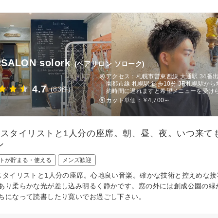
RSALON solork
(ヘアサロン ソローク)
アクセス：札幌市営東西線 大通駅 34番
園都市線 札幌駅 徒歩10分 JR札幌駅
4.7
(83件)
約時間に遅れますと希望メニューを受け
カット単価：
￥4,700～
のスタイリストと1人分の座席。朝、昼、夜。いつ来て
ン
トが貯まる・使える
メンズ歓迎
スタイリストと1人分の座席。心地良い音楽。確かな技術と控えめな接
あり柔らかな光が差し込み明るく静かです。窓の外には創成公園の緑
ちになって読書したり寛いでお過ごし下さい。