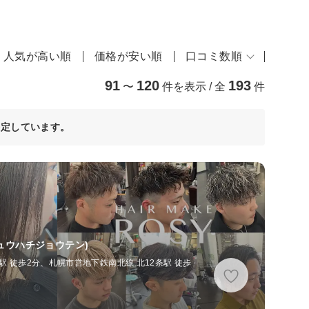
人気が高い順
価格が安い順
口コミ数順
91
120
193
〜
件を表示 / 全
件
決定しています。
ュウハチジョウテン)
駅 徒歩2分、札幌市営地下鉄南北線 北12条駅 徒歩