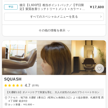
後日【1,600円】相当ポイントバック／【平日限
￥17,600
平日
定】髪質改善リッチトリートメント＋カラー＋カ
ット＋頭皮クレンジング
すべてのスペシャルメニューを見る
その他の情報を表示
SQUASH
4.7
(57件)
【大通駅1分】ダメージケアで美髪を育む、大人の女性のためのプライベートサロン
アクセス：地下鉄 大通駅 1番出口（昭和ビル南側出入口）より徒歩数秒、札幌市電 西
４丁目駅 徒歩5分
カット単価：
￥6,600～