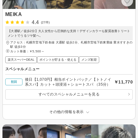
MEIKA
4.4
(27件)
【大通駅／徒歩2分】大人女性から圧倒的な支持！デザインカラーも髪質改善トリート
メントでうるツヤ髪へ。
アクセス：札幌市営地下鉄各線 大通駅 徒歩2分、札幌市営地下鉄東豊線 豊水すすきの
駅 徒歩3分
カット単価：
￥5,500～
楽天スーパーDEAL
ポイントが貯まる・使える
メンズ歓迎
スペシャルメニュー
後日【1,070円】相当ポイントバック／【トトノイ
￥11,770
初回
系スパ】カット＋頭浸浴＋ショートスパ （35分）
すべてのスペシャルメニューを見る
その他の情報を表示