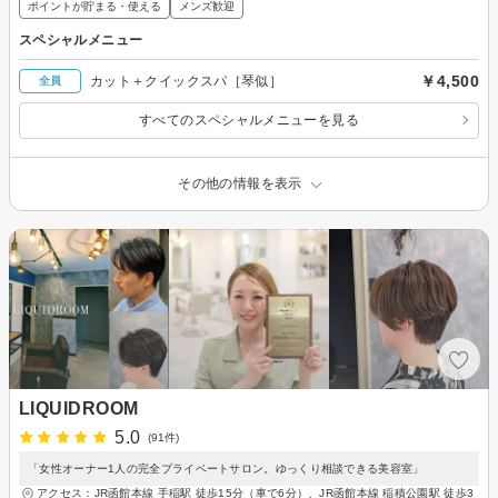
ポイントが貯まる・使える
メンズ歓迎
スペシャルメニュー
￥4,500
カット＋クイックスパ［琴似］
全員
すべてのスペシャルメニューを見る
その他の情報を表示
LIQUIDROOM
5.0
(91件)
「女性オーナー1人の完全プライベートサロン。ゆっくり相談できる美容室」
アクセス：JR函館本線 手稲駅 徒歩15分（車で6分）、JR函館本線 稲積公園駅 徒歩3