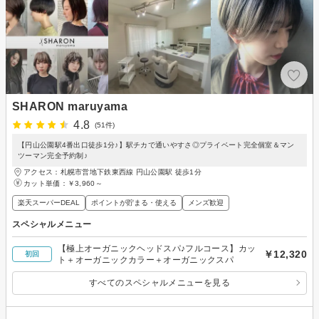
SHARON maruyama
4.8
(51件)
【円山公園駅4番出口徒歩1分♪】駅チカで通いやすさ◎プライベート完全個室＆マン
ツーマン完全予約制♪
アクセス：札幌市営地下鉄東西線 円山公園駅 徒歩1分
カット単価：
￥3,960～
楽天スーパーDEAL
ポイントが貯まる・使える
メンズ歓迎
スペシャルメニュー
【極上オーガニックヘッドスパ♪フルコース】カッ
￥12,320
初回
ト＋オーガニックカラー＋オーガニックスパ
すべてのスペシャルメニューを見る