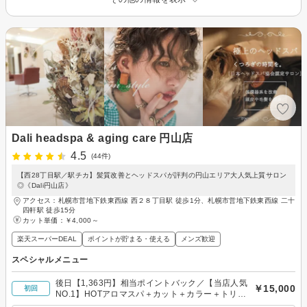
Dali headspa & aging care 円山店
4.5
(44件)
【西28丁目駅／駅チカ】髪質改善とヘッドスパが評判の円山エリア大人気上質サロン
◎《Dali円山店》
アクセス：札幌市営地下鉄東西線 西２８丁目駅 徒歩1分、札幌市営地下鉄東西線 二十
四軒駅 徒歩15分
カット単価：
￥4,000～
楽天スーパーDEAL
ポイントが貯まる・使える
メンズ歓迎
スペシャルメニュー
後日【1,363円】相当ポイントバック／【当店人気
￥15,000
初回
NO.1】HOTアロマスパ＋カット＋カラー＋トリー
トメント ￥15,000