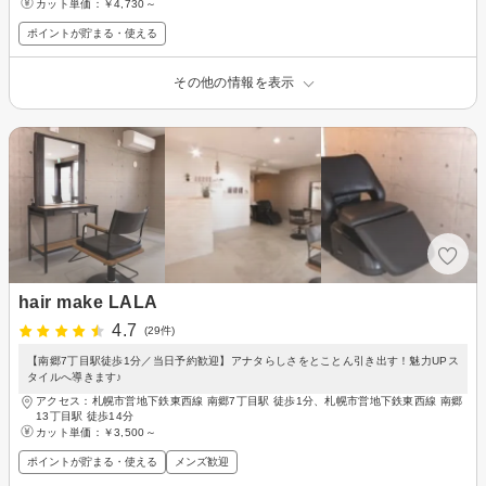
カット単価：
￥4,730～
ポイントが貯まる・使える
その他の情報を表示
hair make LALA
4.7
(29件)
【南郷7丁目駅徒歩1分／当日予約歓迎】アナタらしさをとことん引き出す！魅力UPス
タイルへ導きます♪
アクセス：札幌市営地下鉄東西線 南郷7丁目駅 徒歩1分、札幌市営地下鉄東西線 南郷
13丁目駅 徒歩14分
カット単価：
￥3,500～
ポイントが貯まる・使える
メンズ歓迎