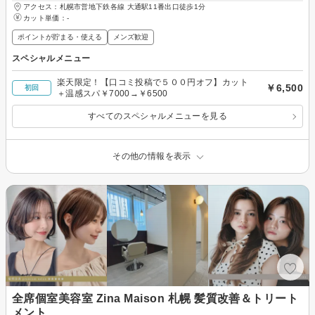
アクセス：札幌市営地下鉄各線 大通駅11番出口徒歩1分
カット単価：
-
ポイントが貯まる・使える
メンズ歓迎
スペシャルメニュー
楽天限定！【口コミ投稿で５００円オフ】カット
￥6,500
初回
＋温感スパ￥7000→￥6500
すべてのスペシャルメニューを見る
その他の情報を表示
全席個室美容室 Zina Maison 札幌 髪質改善＆トリート
メント