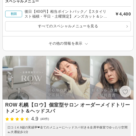
スペシャルメニュー
後日【400円】相当ポイントバック／【スタイリ
￥4,400
初回
スト福積・平日・土曜限定】メンズカット＆ショ
ートスパ10時～15時予約可
すべてのスペシャルメニューを見る
その他の情報を表示
ROW 札幌【ロウ】個室型サロン オーダーメイドトリー
トメント＆ヘッドスパ
4.9
(40件)
口コミ4.9超の実績💬❤全てのメニューにヘッドスパ付き＆全席半個室でゆったり空間
👞大通徒歩1分