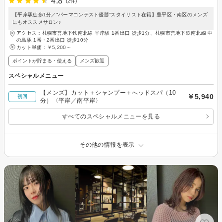
4.8
(2件)
【平岸駅徒歩1分／“パーマコンテスト優勝”スタイリスト在籍】豊平区・南区のメンズ
にもオススメサロン♪
アクセス：札幌市営地下鉄南北線 平岸駅 1番出口 徒歩1分、札幌市営地下鉄南北線 中
の島駅 1番・2番出口 徒歩10分
カット単価：
￥5,200～
ポイントが貯まる・使える
メンズ歓迎
スペシャルメニュー
【メンズ】カット＋シャンプー＋へッドスパ（10
￥5,940
初回
分）〈平岸／南平岸〉
すべてのスペシャルメニューを見る
その他の情報を表示