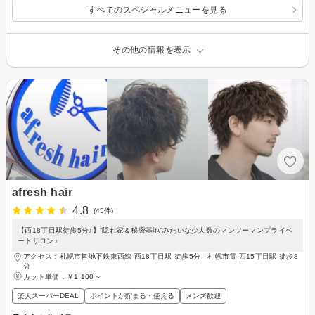
すべてのスペシャルメニューを見る
その他の情報を表示
afresh hair
4.8
(45件)
【西18丁目駅徒歩5分♪】“隠れ家＆秘密基地”みたいな少人数のマンツーマンプライベ
ートサロン♪
アクセス：札幌市営地下鉄東西線 西18丁目駅 徒歩5分、札幌市電 西15丁目駅 徒歩8
分
カット単価：
￥1,100～
楽天スーパーDEAL
ポイントが貯まる・使える
メンズ歓迎