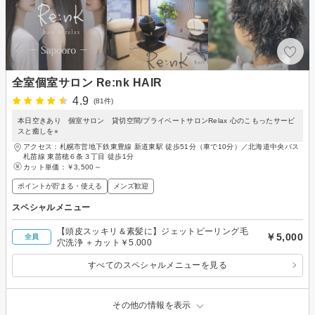
全室個室サロン Re:nk HAIR
4.9
(81件)
本日空きあり 個室サロン 貸切空間/プライベートサロンRelax 心のこもったサービ
スと癒しを⭐︎
アクセス：札幌市営地下鉄東豊線 新道東駅 徒歩51分（車で10分）／北海道中央バス
札苗線 東苗穂６条３丁目 徒歩1分
カット単価：
￥3,500～
ポイントが貯まる・使える
メンズ歓迎
スペシャルメニュー
【頭皮スッキリ＆素髪に】ジェットピーリング毛
￥5,000
全員
穴洗浄 ＋カット￥5.000
すべてのスペシャルメニューを見る
その他の情報を表示