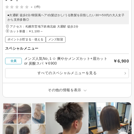
-
(-件)
■大通駅 徒歩2分/韓国風ヘア/白髪ぼかし/うる艶髪を目指したい30〜50代の大人女子
から支持多数◎
アクセス：札幌市営地下鉄南北線 大通駅 徒歩2分
カット単価：
￥1,100～
ポイントが貯まる・使える
メンズ歓迎
スペシャルメニュー
メンズ人気No,１☆ 爽やかメンズカット+眉カット
￥6,900
全員
or 炭酸スパ ￥6900
すべてのスペシャルメニューを見る
その他の情報を表示