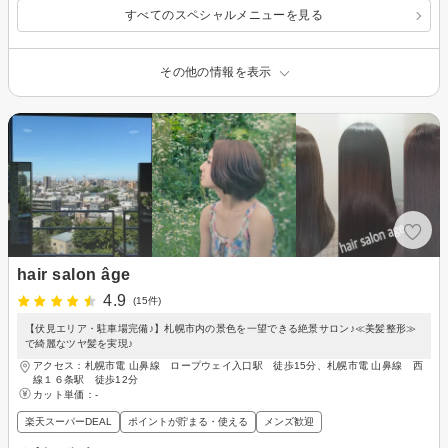
すべてのスペシャルメニューを見る
その他の情報を表示
hair salon âge
4.9
(15件)
【伏見エリア・駐車場完備♪】札幌市内の景色を一望できる絶景サロン♪≪美髪整形≫
で綺麗なツヤ髪を実現♪
アクセス：札幌市電 山鼻線 ロープウェイ入口駅 徒歩15分、札幌市電 山鼻線 西
線１６条駅 徒歩12分
カット単価：
-
楽天スーパーDEAL
ポイントが貯まる・使える
メンズ歓迎