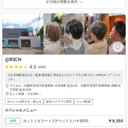
その他の情報を表示
@RICH
4.3
(48件)
【大谷地駅徒歩1分／駐車場完備】男女比1:1のエリア大人気サロン＠RICH（アットリ
ッチ）
アクセス：札幌市営地下鉄東西線 大谷地駅 徒歩1分、札幌市営地下鉄東西線 南郷18
丁目駅 徒歩15分
カット単価：
￥3,300～
ポイントが貯まる・使える
楽天ペイアプリ対応
メンズ歓迎
スペシャルメニュー
￥9,350
カット＋カラー＋プチヘッドスパ￥9350
全員