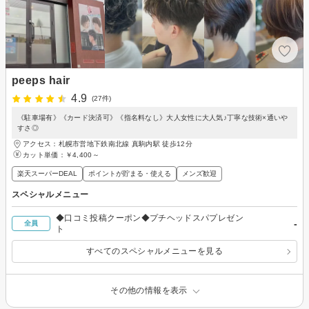
peeps hair
4.9
(27件)
《駐車場有》《カード決済可》《指名料なし》大人女性に大人気♪丁寧な技術×通いや
すさ◎
アクセス：札幌市営地下鉄南北線 真駒内駅 徒歩12分
カット単価：
￥4,400～
楽天スーパーDEAL
ポイントが貯まる・使える
メンズ歓迎
スペシャルメニュー
◆口コミ投稿クーポン◆プチヘッドスパプレゼン
-
全員
ト
すべてのスペシャルメニューを見る
その他の情報を表示