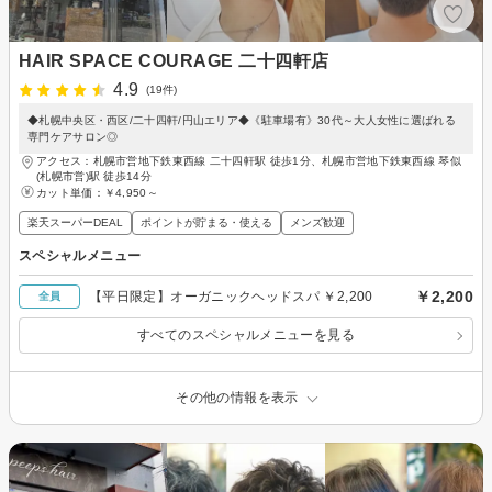
HAIR SPACE COURAGE 二十四軒店
4.9
(19件)
◆札幌中央区・西区/二十四軒/円山エリア◆《駐車場有》30代～大人女性に選ばれる
専門ケアサロン◎
アクセス：札幌市営地下鉄東西線 二十四軒駅 徒歩1分、札幌市営地下鉄東西線 琴似
(札幌市営)駅 徒歩14分
カット単価：
￥4,950～
楽天スーパーDEAL
ポイントが貯まる・使える
メンズ歓迎
スペシャルメニュー
￥2,200
【平日限定】オーガニックヘッドスパ ￥2,200
全員
すべてのスペシャルメニューを見る
その他の情報を表示