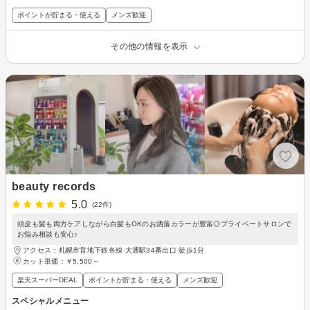
ポイントが貯まる・使える
メンズ歓迎
その他の情報を表示
beauty records
5.0
(22件)
頭皮も髪も両方ケアしながら白髪もOKのお洒落カラーが豊富◎プライベートサロンで
お悩み相談も安心♪
アクセス：札幌市営地下鉄各線 大通駅34番出口 徒歩1分
カット単価：
￥5,500～
楽天スーパーDEAL
ポイントが貯まる・使える
メンズ歓迎
スペシャルメニュー