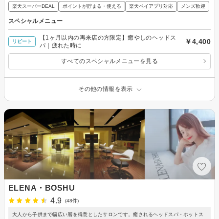
楽天スーパーDEAL
ポイントが貯まる・使える
楽天ペイアプリ対応
メンズ歓迎
スペシャルメニュー
【1ヶ月以内の再来店の方限定】癒やしのヘッドス
￥4,400
リピート
パ｜疲れた時に
すべてのスペシャルメニューを見る
その他の情報を表示
ELENA・BOSHU
4.9
(48件)
大人から子供まで幅広い層を得意としたサロンです。癒されるヘッドスパ・ホットス