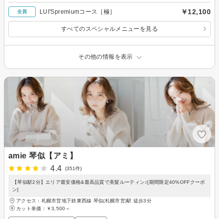
￥12,100
LUI'Spremiumコース［極］
全員
すべてのスペシャルメニューを見る
その他の情報を表示
amie 琴似【アミ】
4.4
(351件)
【琴似駅2分】エリア最安価格&最高品質で美髪ルーティン♪[期間限定40%OFFクーポ
ン]
アクセス：札幌市営地下鉄東西線 琴似(札幌市営)駅 徒歩3分
カット単価：
￥3,500～