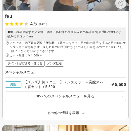
feu
4.5
(44件)
◆地下鉄琴似駅すぐ／立地・価格・居心地の良さが人気の秘訣◎"毎月通いやすい"が
強みのサロン／feu
アクセス：地下鉄東西線「琴似駅」1番出口を出て、目の前の信号を渡ると目の前にケ
ンタッキーがあります。同じビルの右手側にもう1つ入り口があるのでそこから入り、
3階に上がると”feu”がございます。
カット単価：
￥4,500～
ポイントが貯まる・使える
メンズ歓迎
スペシャルメニュー
【メンズ人気メニュー】メンズカット＋炭酸スパ
￥5,500
男性
＋眉カット￥5,500
すべてのスペシャルメニューを見る
その他の情報を表示