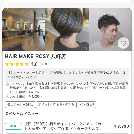
HAIR MAKE ROSY 八軒店
4.8
(66件)
【ショート・ショートボブ・ボブが得意！】オトナ女性が通う支持率No.1大本命サロ
ン♪綺麗なカットが◎
アクセス：【JR学園都市線】八軒駅 徒歩15分【JRバス】琴40八軒6条西5丁目停留所
徒歩3分【車】4分、【JR函館本線】発寒中央駅 徒歩19分【車】5分≪駐車場店舗前2
台・店舗横7台有り≫
カット単価：
￥4,950～
楽天スーパーDEAL
ポイントが貯まる・使える
メンズ歓迎
スペシャルメニュー
後日【700円】相当ポイントバック／メンズカッ
￥7,700
初回
ト＆頭皮ケア毛髪ケア促進 ドクタースカルプ