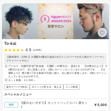
To-kai
4.9
(119件)
【最終受付～22時♪】大通駅34番出口徒歩1分◎メンズパーマが大人気のマンツーマン
プライベートサロン
アクセス：札幌市営地下鉄各線 大通駅（34番出口） 徒歩1分 【34番出口より】 3
4番出口を出て、右に直進します。1階にローソン入っているビルの10Fです。、【大
通駅より】 狸小路1丁目を創成川方面に抜け、左に曲がり直進します。1階にローソン
入っているビルの10Fです。
カット単価：
￥1,500～
楽天スーパーDEAL
ポイントが貯まる・使える
メンズ歓迎
スペシャルメニュー
【疲れをいやす◎】カット＋ヘッドスパ＋眉カッ
￥5,000
初回
ト