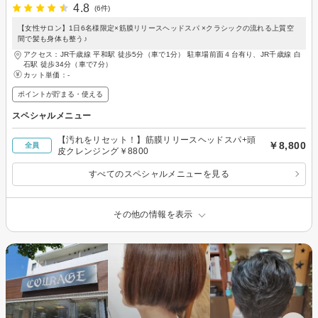
4.8
(6件)
【女性サロン】1日6名様限定×筋膜リリースヘッドスパ ×クラシックの流れる上質空
間で髪も身体も整う♪
アクセス：JR千歳線 平和駅 徒歩5分（車で1分） 駐車場前面４台有り、JR千歳線 白
石駅 徒歩34分（車で7分）
カット単価：
-
ポイントが貯まる・使える
スペシャルメニュー
【汚れをリセット！】筋膜リリースヘッドスパ+頭
￥8,800
全員
皮クレンジング￥8800
すべてのスペシャルメニューを見る
その他の情報を表示