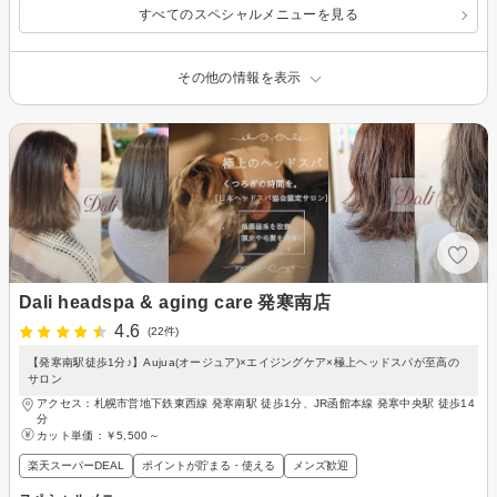
すべてのスペシャルメニューを見る
その他の情報を表示
Dali headspa & aging care 発寒南店
4.6
(22件)
【発寒南駅徒歩1分♪】Aujua(オージュア)×エイジングケア×極上ヘッドスパが至高の
サロン
アクセス：札幌市営地下鉄東西線 発寒南駅 徒歩1分、JR函館本線 発寒中央駅 徒歩14
分
カット単価：
￥5,500～
楽天スーパーDEAL
ポイントが貯まる・使える
メンズ歓迎